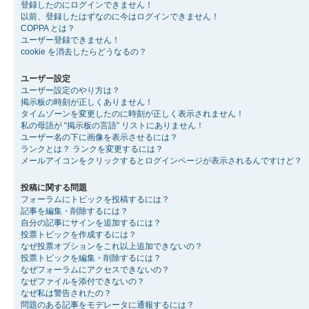
登録したのにログインできません！
以前、登録したはずなのに今はログインできません！
COPPA とは？
ユーザー登録できません！
cookie を消去したらどうなるの？
ユーザー設定
ユーザー設定のやり方は？
掲示板の時刻が正しくありません！
タイムゾーンを変更したのに時刻が正しく表示されません！
私の母語が “掲示板の言語” リストにありません！
ユーザー名の下に画像を表示させるには？
ランクとは？ ランクを変更するには？
メールアイコンをクリックするとログインページが表示されるんですけど？
投稿に関する問題
フォーラムにトピックを投稿するには？
記事を編集・削除するには？
自分の記事にサインを追加するには？
投票トピックを作成するには？
なぜ投票オプションをこれ以上追加できないの？
投票トピックを編集・削除するには？
なぜフォーラムにアクセスできないの？
なぜファイルを添付できないの？
なぜ私は警告されたの？
問題のある記事をモデレータに通報するには？