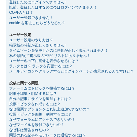
登録したのにログインできません！
以前、登録したはずなのに今はログインできません！
COPPA とは？
ユーザー登録できません！
cookie を消去したらどうなるの？
ユーザー設定
ユーザー設定のやり方は？
掲示板の時刻が正しくありません！
タイムゾーンを変更したのに時刻が正しく表示されません！
私の母語が “掲示板の言語” リストにありません！
ユーザー名の下に画像を表示させるには？
ランクとは？ ランクを変更するには？
メールアイコンをクリックするとログインページが表示されるんですけど？
投稿に関する問題
フォーラムにトピックを投稿するには？
記事を編集・削除するには？
自分の記事にサインを追加するには？
投票トピックを作成するには？
なぜ投票オプションをこれ以上追加できないの？
投票トピックを編集・削除するには？
なぜフォーラムにアクセスできないの？
なぜファイルを添付できないの？
なぜ私は警告されたの？
問題のある記事をモデレータに通報するには？