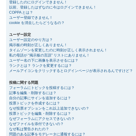
登録したのにログインできません！
以前、登録したはずなのに今はログインできません！
COPPA とは？
ユーザー登録できません！
cookie を消去したらどうなるの？
ユーザー設定
ユーザー設定のやり方は？
掲示板の時刻が正しくありません！
タイムゾーンを変更したのに時刻が正しく表示されません！
私の母語が “掲示板の言語” リストにありません！
ユーザー名の下に画像を表示させるには？
ランクとは？ ランクを変更するには？
メールアイコンをクリックするとログインページが表示されるんですけど？
投稿に関する問題
フォーラムにトピックを投稿するには？
記事を編集・削除するには？
自分の記事にサインを追加するには？
投票トピックを作成するには？
なぜ投票オプションをこれ以上追加できないの？
投票トピックを編集・削除するには？
なぜフォーラムにアクセスできないの？
なぜファイルを添付できないの？
なぜ私は警告されたの？
問題のある記事をモデレータに通報するには？