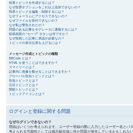
投票トピックを作成するには？
なぜ投票オプションをこれ以上追加できないの？
投票トピックを編集・削除するには？
なぜフォーラムにアクセスできないの？
なぜファイルを添付できないの？
なぜ私は警告されたの？
問題のある記事をモデレータに通報するには？
投稿画面の “セーブ” ボタンは何ですか？
なぜ投稿した記事に承認が必要なの？
トピックの表示位置を上げるには？
メッセージ作成とトピックの種類
BBCode とは？
HTML を使うことはできますか？
スマイリーとは？
記事内に画像を載せることはできますか？
グローバル告知トピックとは？
告知トピックとは？
注目トピックとは？
閉鎖トピックとは？
トピックアイコンとは？
ログインと登録に関する問題
なぜログインできないの？
理由はいくつか考えられます。ユーザー登録の際に入力したユーザー名とパ
考えられる可能性としては掲示板自体に何か問題が発生しているかもしれな