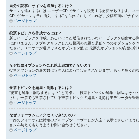
自分の記事にサインを追加するには？
サインを追加するには ユーザーCP でサインを設定する必要があります。ユ
CP で “サインを常に有効にする” を “はい” にしていれば、投稿画面の
ページトップ
投票トピックを作成するには？
新しいトピックを作成、あるいはまだ返信されていないトピックを編集する際
はありません。タブをクリックしたら投票のお題と最低２つのオプションを作
ださい。ユーザーが選択できるオプション数 と 投票先オプションの変更の許
ページトップ
なぜ投票オプションをこれ以上追加できないの？
投票オプションの最大数は管理人によって設定されています。もっと多くの
ページトップ
投票トピックを編集・削除するには？
“記事を編集・削除するには？” と同様に、投票トピックの編集・削除はそ
さい。一票でも投票されている投票トピックの編集・削除はモデレータか管
ページトップ
なぜフォーラムにアクセスできないの？
一部のフォーラムは特定のグループやユーザーしか入室・表示できないよう
ョンを与えてもらうようお問い合わせください。
ページトップ