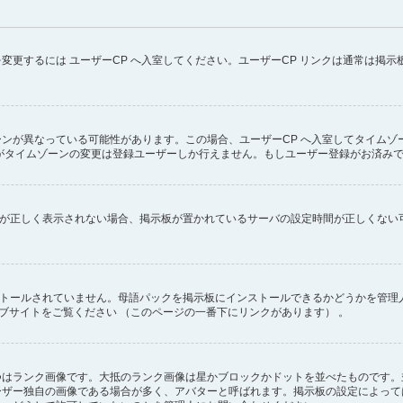
変更するには ユーザーCP へ入室してください。ユーザーCP リンクは通常は掲
ンが異なっている可能性があります。この場合、ユーザーCP へ入室してタイムゾ
がタイムゾーンの変更は登録ユーザーしか行えません。もしユーザー登録がお済み
ず時刻が正しく表示されない場合、掲示板が置かれているサーバの設定時間が正しくな
インストールされていません。母語パックを掲示板にインストールできるかどうかを管
のウェブサイトをご覧ください （このページの一番下にリンクがあります） 。
つはランク画像です。大抵のランク画像は星かブロックかドットを並べたものです。
ーザー独自の画像である場合が多く、アバターと呼ばれます。掲示板の設定によって