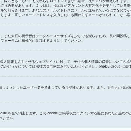
両方とも正しいにも関わらずログインできない場合、次の２つが考えられます。１つ
に従う必要があります。２つ目は、掲示板がアカウントの有効化を必要としている場
ールで知らされます。あなたのメールアドレスにメールが送られているはずなのでそ
あります。正しいメールアドレスを入力したにも関わらずメールが送られてこない場
す。また大抵の掲示板はデータベースのサイズを少しでも減らすため、長い間投稿し
、フォーラムに積極的に参加するようにしてください。
子供に個人情報を入力させるウェブサイトに対して、子供の個人情報の保管についての
かどうかについては法律の専門家にお問い合わせください。phpBB Group は
が登録しようとしたユーザー名を禁止している可能性があります。また、管理人が掲
成した cookie を全て消去します。この cookie は掲示板にログインする際にあ
しれません。