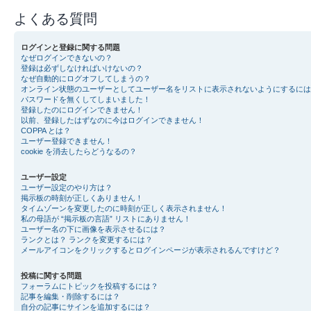
よくある質問
ログインと登録に関する問題
なぜログインできないの？
登録は必ずしなければいけないの？
なぜ自動的にログオフしてしまうの？
オンライン状態のユーザーとしてユーザー名をリストに表示されないようにするには
パスワードを無くしてしまいました！
登録したのにログインできません！
以前、登録したはずなのに今はログインできません！
COPPA とは？
ユーザー登録できません！
cookie を消去したらどうなるの？
ユーザー設定
ユーザー設定のやり方は？
掲示板の時刻が正しくありません！
タイムゾーンを変更したのに時刻が正しく表示されません！
私の母語が “掲示板の言語” リストにありません！
ユーザー名の下に画像を表示させるには？
ランクとは？ ランクを変更するには？
メールアイコンをクリックするとログインページが表示されるんですけど？
投稿に関する問題
フォーラムにトピックを投稿するには？
記事を編集・削除するには？
自分の記事にサインを追加するには？