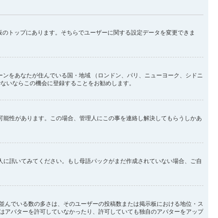
示板のトップにあります。そちらでユーザーに関する設定データを変更できま
ーンをあなたが住んでいる国・地域 （ロンドン、パリ、ニューヨーク、シドニ
でないならこの機会に登録することをお勧めします。
い可能性があります。この場合、管理人にこの事を連絡し解決してもらうしかあ
理人に訊いてみてください。もし母語パックがまだ作成されていない場合、ご自
並んでいる数の多さは、そのユーザーの投稿数または掲示板における地位・ス
はアバターを許可していなかったり、許可していても独自のアバターをアップ