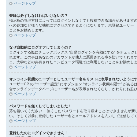
ページトップ
登録は必ずしなければいけないの？
掲示板の管理方針によってはログインしなくても投稿できる場合がありますの
への参加など様々な機能にアクセスできるようになります。未登録ユーザー 
ことをお勧めします。
ページトップ
なぜ自動的にログオフしてしまうの？
ログインする際にチェックボックス “自動ログインを有効にする” をチェ
れます。この事はあなたのアカウントが他人に悪用される事を防いでくれま
ェ、大学などの共有されたコンピュータ環境では利用しないことをお勧めし
ページトップ
オンライン状態のユーザーとしてユーザー名をリストに表示されないように
ユーザーCP の “ユーザー設定” にオプション “オンライン状態を隠す” 
合オンラインデータページにユーザー名が表示されなくなり、かわりにお忍
ページトップ
パスワードを無くしてしまいました！
落ち着いてください！ 無くしたパスワードを取り戻すことはできませんが新
い。そして以前に登録したユーザー名とメールアドレスを入力して送信して
ページトップ
登録したのにログインできません！