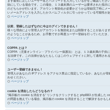
まず最初に正しいユーザー名とパスワードを入力しているかをご確認ください。
効にしている場合です。この場合、１３歳未満のユーザーは要求された指示
のどちらかが行います。アカウント有効化が必要かどうかは登録完了時にメ
いメールアドレスを入力したかスパムフィルタに引っかかっている可能性が
ページトップ
以前、登録したはずなのに今はログインできません！
様々な理由により管理人がアカウントを無効化または削除することがありま
のようなことがあるため、お手数ですが再度ユーザー登録を行っていただき
ページトップ
COPPA とは？
COPPA （児童オンライン・プライバシー保護法） とは、１３歳未満の
る法律です。この法律があなたもしくはこのウェブサイトに対して適用されるの
ページトップ
ユーザー登録できません！
管理人があなたの IPアドレス をアクセス禁止に指定しているか、あなた
わせください。
ページトップ
cookie を消去したらどうなるの？
“掲示板の cookie を消去する” リンクをクリックすると phpBB3 が生
の問題を抱えている場合、掲示板の cookie を消去することで解決するかも
ページトップ