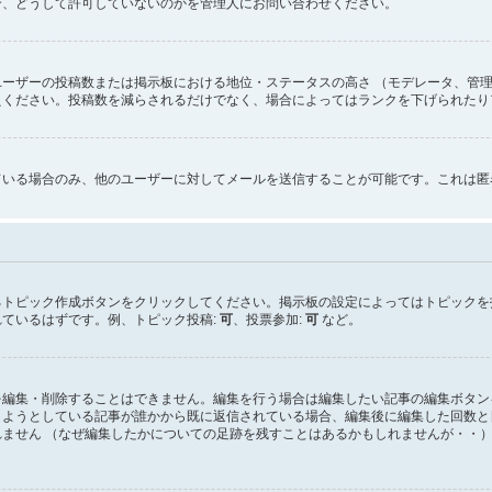
合、どうして許可していないのかを管理人にお問い合わせください。
ーザーの投稿数または掲示板における地位・ステータスの高さ （モデレータ、管理
えください。投稿数を減らされるだけでなく、場合によってはランクを下げられたり
ている場合のみ、他のユーザーに対してメールを送信することが可能です。これは匿
るトピック作成ボタンをクリックしてください。掲示板の設定によってはトピックを
ているはずです。例、トピック投稿:
可
、投票参加:
可
など。
を編集・削除することはできません。編集を行う場合は編集したい記事の編集ボタン
しようとしている記事が誰かから既に返信されている場合、編集後に編集した回数と
ません （なぜ編集したかについての足跡を残すことはあるかもしれませんが・・）