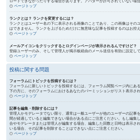
ロードできなかったりする場合があります。アバターが許可されていない場
ページトップ
ランクとは？ ランクを変更するには？
ランクとはユーザー名の下に表示される画像のことであり、この画像はそのユ
はできません。ランクを上げるためだけに無意味な記事を投稿するのはお控
ページトップ
メールアイコンをクリックするとログインページが表示されるんですけど？
登録ユーザーのみ、そして管理人が掲示板経由のメール送信を有効に設定し
ページトップ
投稿に関する問題
フォーラムにトピックを投稿するには？
フォーラムに新しいトピックを投稿するには、フォーラム閲覧ページ内にあ
下の方に、そのフォーラムにおけるあなたのパーミッションがリスト表示され
ページトップ
記事を編集・削除するには？
管理人かモデレータでない限り、通常は一般ユーザーが他のユーザーの記事
間が経過していると編集できない場合がある点にご注意ください。もし編集
合やモデレータまたは管理人が編集する場合、編集した回数と日時は表示され
いる場合、その記事を削除することはできない点にご注意ください。
ページトップ