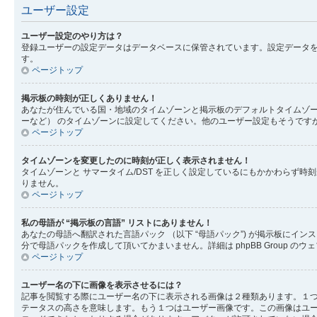
ユーザー設定
ユーザー設定のやり方は？
登録ユーザーの設定データはデータベースに保管されています。設定データを
す。
ページトップ
掲示板の時刻が正しくありません！
あなたが住んでいる国・地域のタイムゾーンと掲示板のデフォルトタイムゾー
ーなど） のタイムゾーンに設定してください。他のユーザー設定もそうです
ページトップ
タイムゾーンを変更したのに時刻が正しく表示されません！
タイムゾーンと サマータイム/DST を正しく設定しているにもかかわら
りません。
ページトップ
私の母語が “掲示板の言語” リストにありません！
あなたの母語へ翻訳された言語パック （以下 “母語パック”) が掲示板に
分で母語パックを作成して頂いてかまいません。詳細は phpBB Group 
ページトップ
ユーザー名の下に画像を表示させるには？
記事を閲覧する際にユーザー名の下に表示される画像は２種類あります。１
テータスの高さを意味します。もう１つはユーザー画像です。この画像はユ