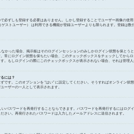
で必ずしも登録する必要はありません。しかし登録することでユーザー画像の使用、プ
（ゲストユーザー） は利用できる機能が登録ユーザーよりも限られます。登録は数
ックしなかった場合、掲示板はそのログインセッションのみしかログイン状態を保とう
す。常にログイン状態を保ちたい場合、このチェックボックスをチェックしてからロ
ます。もしログインの際にこのチェックボックスが表示されない場合、それは管理人
するには？
があるはずです。このオプションを “はい” に設定してください。そうすればオンラ
びユーザーの一人として表示されます。
しいパスワードを再発行することならできます。パスワードを再発行するにはログ
ください。再発行されたパスワードは入力したメールアドレスに送信されます。