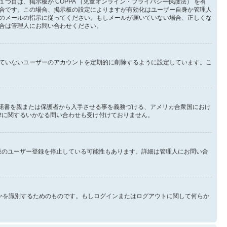
目は、掲示板が COPPA （児童オンライン・プライバシー保護法） を有
合です。この場合、掲示板の設定によりますが有効化はユーザー自身か管理人
のメールの指示に従ってください。もしメールが届いていない場合、正しくな
合は管理人にお問い合わせください。
ていないユーザーのアカウントを定期的に削除するように設定しています。こ
承諾書を親または保護者から入手させる事を義務づける、アメリカ合衆国におけ
法律に関するいかなる問い合わせも受け付けておりません。
示板のユーザー登録を停止している可能性もあります。詳細は管理人にお問い合
なたが誰なのかを識別するためのものです。もしログインまたはログアウトに関して何らか