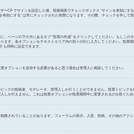
ーザーCP でサインを設定した後、投稿画面でチェックボックス “サインを有効にす
 “サインを有効にする” は常にチェックされた状態になります。その際、チェックを外
に、ページの下の方にあるタブ “投票の作成” をクリックしてください。もしこの
ります。各オプションをテキストエリア内の別々の行に入力してください。投票期間
可 も同時に設定できます。
投票オプションを追加する必要があると思う場合は管理人に相談してください。
のトピックの投稿者、モデレータ、管理人しか行うことができません。投票トピック
理人しか行えません。これは投票オプションが投票期間中に変更されるのを防ぐため
に制限されていることがあります。フォーラムの表示、入室、投稿、その他のアクシ