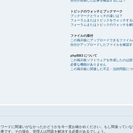
自分が投稿した記事を確認するには？
トピックのウォッチとブックマーク
ブックマークとウォッチの違いは？
フォーラムまたはトピックをウォッチする
フォーラムまたはトピックのウォッチを解
ファイルの添付
この掲示板にアップロードできるファイル
自分がアップロードしたファイルを確認す
phpBB3 について
この掲示板ソフトウェアを作成したのは誰
必要な機能がありません
この掲示板に関連した不正・法的問題につ
スワードに間違いがなかったかどうかを今一度お確かめください。もし間違っていな
い事です。その場合、管理人は問題を解決する必要があるでしょう。