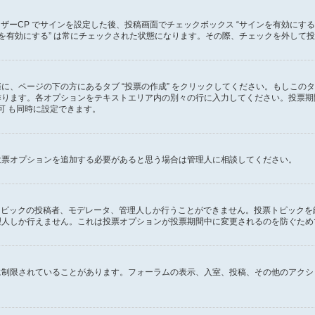
ーザーCP でサインを設定した後、投稿画面でチェックボックス “サインを有効にす
 “サインを有効にする” は常にチェックされた状態になります。その際、チェックを外
に、ページの下の方にあるタブ “投票の作成” をクリックしてください。もしこの
ります。各オプションをテキストエリア内の別々の行に入力してください。投票期間
可 も同時に設定できます。
投票オプションを追加する必要があると思う場合は管理人に相談してください。
のトピックの投稿者、モデレータ、管理人しか行うことができません。投票トピック
理人しか行えません。これは投票オプションが投票期間中に変更されるのを防ぐため
に制限されていることがあります。フォーラムの表示、入室、投稿、その他のアクシ