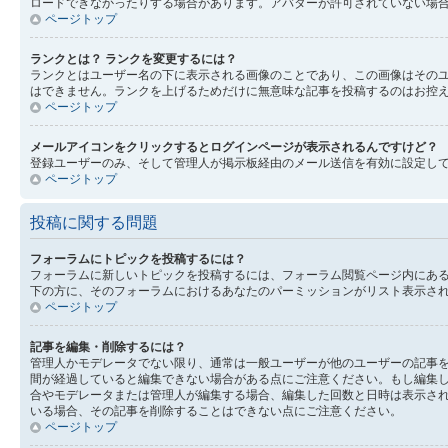
ロードできなかったりする場合があります。アバターが許可されていない場
ページトップ
ランクとは？ ランクを変更するには？
ランクとはユーザー名の下に表示される画像のことであり、この画像はそのユ
はできません。ランクを上げるためだけに無意味な記事を投稿するのはお控
ページトップ
メールアイコンをクリックするとログインページが表示されるんですけど？
登録ユーザーのみ、そして管理人が掲示板経由のメール送信を有効に設定し
ページトップ
投稿に関する問題
フォーラムにトピックを投稿するには？
フォーラムに新しいトピックを投稿するには、フォーラム閲覧ページ内にあ
下の方に、そのフォーラムにおけるあなたのパーミッションがリスト表示され
ページトップ
記事を編集・削除するには？
管理人かモデレータでない限り、通常は一般ユーザーが他のユーザーの記事
間が経過していると編集できない場合がある点にご注意ください。もし編集
合やモデレータまたは管理人が編集する場合、編集した回数と日時は表示され
いる場合、その記事を削除することはできない点にご注意ください。
ページトップ