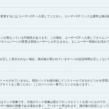
変更するには ユーザーCP へ入室してください。ユーザーCP リンクは通常は掲
ンが異なっている可能性があります。この場合、ユーザーCP へ入室してタイムゾ
がタイムゾーンの変更は登録ユーザーしか行えません。もしユーザー登録がお済み
ず時刻が正しく表示されない場合、掲示板が置かれているサーバの設定時間が正しくな
インストールされていません。母語パックを掲示板にインストールできるかどうかを管
のウェブサイトをご覧ください （このページの一番下にリンクがあります） 。
つはランク画像です。大抵のランク画像は星かブロックかドットを並べたものです。
ーザー独自の画像である場合が多く、アバターと呼ばれます。掲示板の設定によって