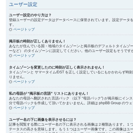
ユーザー設定
ユーザー設定のやり方は？
登録ユーザーの設定データはデータベースに保管されています。設定データを
す。
ページトップ
掲示板の時刻が正しくありません！
あなたが住んでいる国・地域のタイムゾーンと掲示板のデフォルトタイムゾー
ーなど） のタイムゾーンに設定してください。他のユーザー設定もそうです
ページトップ
タイムゾーンを変更したのに時刻が正しく表示されません！
タイムゾーンと サマータイム/DST を正しく設定しているにもかかわら
りません。
ページトップ
私の母語が “掲示板の言語” リストにありません！
あなたの母語へ翻訳された言語パック （以下 “母語パック”) が掲示板に
分で母語パックを作成して頂いてかまいません。詳細は phpBB Group 
ページトップ
ユーザー名の下に画像を表示させるには？
記事を閲覧する際にユーザー名の下に表示される画像は２種類あります。１
テータスの高さを意味します。もう１つはユーザー画像です。この画像はユ