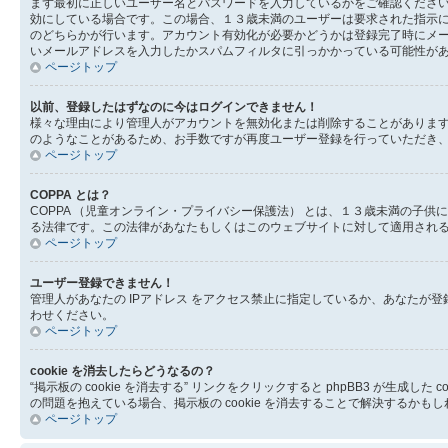
まず最初に正しいユーザー名とパスワードを入力しているかをご確認ください。
効にしている場合です。この場合、１３歳未満のユーザーは要求された指示
のどちらかが行います。アカウント有効化が必要かどうかは登録完了時にメ
いメールアドレスを入力したかスパムフィルタに引っかかっている可能性が
ページトップ
以前、登録したはずなのに今はログインできません！
様々な理由により管理人がアカウントを無効化または削除することがありま
のようなことがあるため、お手数ですが再度ユーザー登録を行っていただき
ページトップ
COPPA とは？
COPPA （児童オンライン・プライバシー保護法） とは、１３歳未満の
る法律です。この法律があなたもしくはこのウェブサイトに対して適用されるの
ページトップ
ユーザー登録できません！
管理人があなたの IPアドレス をアクセス禁止に指定しているか、あなた
わせください。
ページトップ
cookie を消去したらどうなるの？
“掲示板の cookie を消去する” リンクをクリックすると phpBB3 が生
の問題を抱えている場合、掲示板の cookie を消去することで解決するかも
ページトップ