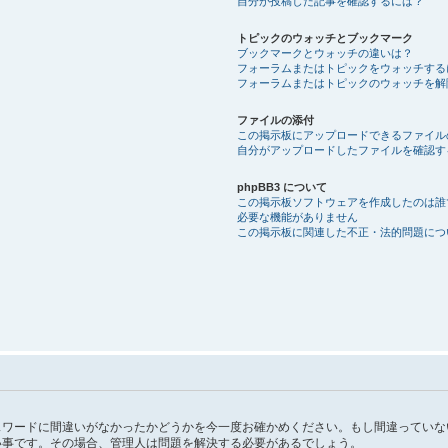
自分が投稿した記事を確認するには？
トピックのウォッチとブックマーク
ブックマークとウォッチの違いは？
フォーラムまたはトピックをウォッチする
フォーラムまたはトピックのウォッチを解
ファイルの添付
この掲示板にアップロードできるファイル
自分がアップロードしたファイルを確認す
phpBB3 について
この掲示板ソフトウェアを作成したのは誰
必要な機能がありません
この掲示板に関連した不正・法的問題につ
スワードに間違いがなかったかどうかを今一度お確かめください。もし間違っていな
い事です。その場合、管理人は問題を解決する必要があるでしょう。