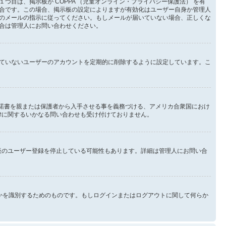
目は、掲示板が COPPA （児童オンライン・プライバシー保護法） を有
合です。この場合、掲示板の設定によりますが有効化はユーザー自身か管理人
のメールの指示に従ってください。もしメールが届いていない場合、正しくな
合は管理人にお問い合わせください。
ていないユーザーのアカウントを定期的に削除するように設定しています。こ
承諾書を親または保護者から入手させる事を義務づける、アメリカ合衆国におけ
法律に関するいかなる問い合わせも受け付けておりません。
示板のユーザー登録を停止している可能性もあります。詳細は管理人にお問い合
なたが誰なのかを識別するためのものです。もしログインまたはログアウトに関して何らか