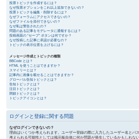
投票トピックを作成するには？
なぜ投票オプションをこれ以上追加できないの？
投票トピックを編集・削除するには？
なぜフォーラムにアクセスできないの？
なぜファイルを添付できないの？
なぜ私は警告されたの？
問題のある記事をモデレータに通報するには？
投稿画面の “セーブ” ボタンは何ですか？
なぜ投稿した記事に承認が必要なの？
トピックの表示位置を上げるには？
メッセージ作成とトピックの種類
BBCode とは？
HTML を使うことはできますか？
スマイリーとは？
記事内に画像を載せることはできますか？
グローバル告知トピックとは？
告知トピックとは？
注目トピックとは？
閉鎖トピックとは？
トピックアイコンとは？
ログインと登録に関する問題
なぜログインできないの？
理由はいくつか考えられます。ユーザー登録の際に入力したユーザー名とパ
考えられる可能性としては掲示板自体に何か問題が発生しているかもしれな