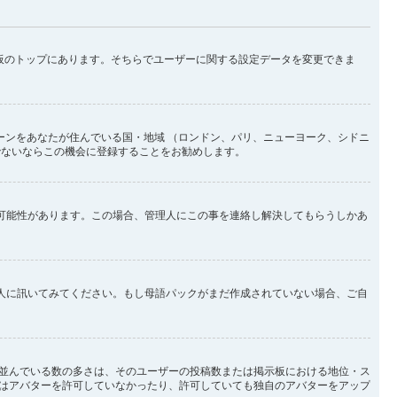
示板のトップにあります。そちらでユーザーに関する設定データを変更できま
ーンをあなたが住んでいる国・地域 （ロンドン、パリ、ニューヨーク、シドニ
でないならこの機会に登録することをお勧めします。
い可能性があります。この場合、管理人にこの事を連絡し解決してもらうしかあ
理人に訊いてみてください。もし母語パックがまだ作成されていない場合、ご自
並んでいる数の多さは、そのユーザーの投稿数または掲示板における地位・ス
はアバターを許可していなかったり、許可していても独自のアバターをアップ