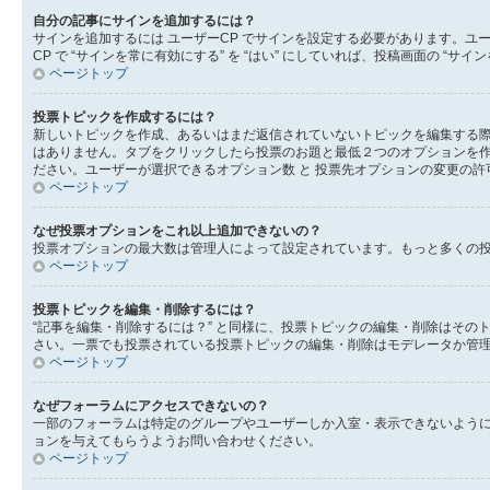
自分の記事にサインを追加するには？
サインを追加するには ユーザーCP でサインを設定する必要があります。ユ
CP で “サインを常に有効にする” を “はい” にしていれば、投稿画面の
ページトップ
投票トピックを作成するには？
新しいトピックを作成、あるいはまだ返信されていないトピックを編集する際
はありません。タブをクリックしたら投票のお題と最低２つのオプションを作
ださい。ユーザーが選択できるオプション数 と 投票先オプションの変更の許
ページトップ
なぜ投票オプションをこれ以上追加できないの？
投票オプションの最大数は管理人によって設定されています。もっと多くの
ページトップ
投票トピックを編集・削除するには？
“記事を編集・削除するには？” と同様に、投票トピックの編集・削除はそ
さい。一票でも投票されている投票トピックの編集・削除はモデレータか管
ページトップ
なぜフォーラムにアクセスできないの？
一部のフォーラムは特定のグループやユーザーしか入室・表示できないよう
ョンを与えてもらうようお問い合わせください。
ページトップ