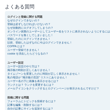
よくある質問
ログインと登録に関する問題
なぜログインできないの？
登録は必ずしなければいけないの？
なぜ自動的にログオフしてしまうの？
オンライン状態のユーザーとしてユーザー名をリストに表示されないようにするには
パスワードを無くしてしまいました！
登録したのにログインできません！
以前、登録したはずなのに今はログインできません！
COPPA とは？
ユーザー登録できません！
cookie を消去したらどうなるの？
ユーザー設定
ユーザー設定のやり方は？
掲示板の時刻が正しくありません！
タイムゾーンを変更したのに時刻が正しく表示されません！
私の母語が “掲示板の言語” リストにありません！
ユーザー名の下に画像を表示させるには？
ランクとは？ ランクを変更するには？
メールアイコンをクリックするとログインページが表示されるんですけど？
投稿に関する問題
フォーラムにトピックを投稿するには？
記事を編集・削除するには？
自分の記事にサインを追加するには？