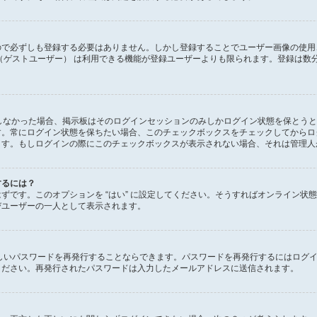
で必ずしも登録する必要はありません。しかし登録することでユーザー画像の使用、プ
（ゲストユーザー） は利用できる機能が登録ユーザーよりも限られます。登録は数
ックしなかった場合、掲示板はそのログインセッションのみしかログイン状態を保とう
す。常にログイン状態を保ちたい場合、このチェックボックスをチェックしてからロ
ます。もしログインの際にこのチェックボックスが表示されない場合、それは管理人
するには？
があるはずです。このオプションを “はい” に設定してください。そうすればオンラ
びユーザーの一人として表示されます。
しいパスワードを再発行することならできます。パスワードを再発行するにはログ
ください。再発行されたパスワードは入力したメールアドレスに送信されます。