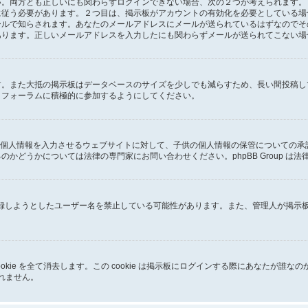
両方とも正しいにも関わらずログインできない場合、次の２つが考えられます。１つ
に従う必要があります。２つ目は、掲示板がアカウントの有効化を必要としている場
ールで知らされます。あなたのメールアドレスにメールが送られているはずなのでそ
あります。正しいメールアドレスを入力したにも関わらずメールが送られてこない場
す。また大抵の掲示板はデータベースのサイズを少しでも減らすため、長い間投稿し
、フォーラムに積極的に参加するようにしてください。
子供に個人情報を入力させるウェブサイトに対して、子供の個人情報の保管についての
かどうかについては法律の専門家にお問い合わせください。phpBB Group は
が登録しようとしたユーザー名を禁止している可能性があります。また、管理人が掲
成した cookie を全て消去します。この cookie は掲示板にログインする際にあ
しれません。