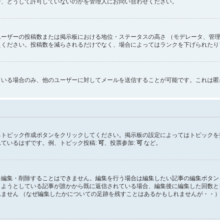
合、どうして許可していないのかを管理人にお問い合わせください。
ーザーの投稿数または掲示板における地位・ステータスの高さ （モデレータ、管理
えください。投稿数を減らされるだけでなく、場合によってはランクを下げられたり
ている場合のみ、他のユーザーに対してメールを送信することが可能です。これは匿
るトピック作成ボタンをクリックしてください。掲示板の設定によってはトピックを
ているはずです。例、トピック投稿:
可
、投票参加:
可
など。
を編集・削除することはできません。編集を行う場合は編集したい記事の編集ボタン
しようとしている記事が誰かから既に返信されている場合、編集後に編集した回数と
ません （なぜ編集したかについての足跡を残すことはあるかもしれませんが・・）