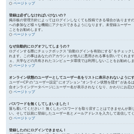
ページトップ
登録は必ずしなければいけないの？
掲示板の管理方針によってはログインしなくても投稿できる場合がありますの
への参加など様々な機能にアクセスできるようになります。未登録ユーザー 
ことをお勧めします。
ページトップ
なぜ自動的にログオフしてしまうの？
ログインする際にチェックボックス “自動ログインを有効にする” をチェ
れます。この事はあなたのアカウントが他人に悪用される事を防いでくれま
ェ、大学などの共有されたコンピュータ環境では利用しないことをお勧めし
ページトップ
オンライン状態のユーザーとしてユーザー名をリストに表示されないように
ユーザーCP の “ユーザー設定” にオプション “オンライン状態を隠す” 
合オンラインデータページにユーザー名が表示されなくなり、かわりにお忍
ページトップ
パスワードを無くしてしまいました！
落ち着いてください！ 無くしたパスワードを取り戻すことはできませんが新
い。そして以前に登録したユーザー名とメールアドレスを入力して送信して
ページトップ
登録したのにログインできません！