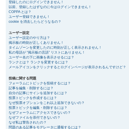
登録したのにログインできません！
以前、登録したはずなのに今はログインできません！
COPPA とは？
ユーザー登録できません！
cookie を消去したらどうなるの？
ユーザー設定
ユーザー設定のやり方は？
掲示板の時刻が正しくありません！
タイムゾーンを変更したのに時刻が正しく表示されません！
私の母語が “掲示板の言語” リストにありません！
ユーザー名の下に画像を表示させるには？
ランクとは？ ランクを変更するには？
メールアイコンをクリックするとログインページが表示されるんですけど？
投稿に関する問題
フォーラムにトピックを投稿するには？
記事を編集・削除するには？
自分の記事にサインを追加するには？
投票トピックを作成するには？
なぜ投票オプションをこれ以上追加できないの？
投票トピックを編集・削除するには？
なぜフォーラムにアクセスできないの？
なぜファイルを添付できないの？
なぜ私は警告されたの？
問題のある記事をモデレータに通報するには？