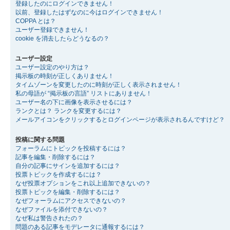
登録したのにログインできません！
以前、登録したはずなのに今はログインできません！
COPPA とは？
ユーザー登録できません！
cookie を消去したらどうなるの？
ユーザー設定
ユーザー設定のやり方は？
掲示板の時刻が正しくありません！
タイムゾーンを変更したのに時刻が正しく表示されません！
私の母語が “掲示板の言語” リストにありません！
ユーザー名の下に画像を表示させるには？
ランクとは？ ランクを変更するには？
メールアイコンをクリックするとログインページが表示されるんですけど？
投稿に関する問題
フォーラムにトピックを投稿するには？
記事を編集・削除するには？
自分の記事にサインを追加するには？
投票トピックを作成するには？
なぜ投票オプションをこれ以上追加できないの？
投票トピックを編集・削除するには？
なぜフォーラムにアクセスできないの？
なぜファイルを添付できないの？
なぜ私は警告されたの？
問題のある記事をモデレータに通報するには？