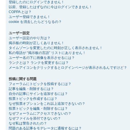
登録したのにログインできません！
以前、登録したはずなのに今はログインできません！
COPPA とは？
ユーザー登録できません！
cookie を消去したらどうなるの？
ユーザー設定
ユーザー設定のやり方は？
掲示板の時刻が正しくありません！
タイムゾーンを変更したのに時刻が正しく表示されません！
私の母語が “掲示板の言語” リストにありません！
ユーザー名の下に画像を表示させるには？
ランクとは？ ランクを変更するには？
メールアイコンをクリックするとログインページが表示されるんですけど？
投稿に関する問題
フォーラムにトピックを投稿するには？
記事を編集・削除するには？
自分の記事にサインを追加するには？
投票トピックを作成するには？
なぜ投票オプションをこれ以上追加できないの？
投票トピックを編集・削除するには？
なぜフォーラムにアクセスできないの？
なぜファイルを添付できないの？
なぜ私は警告されたの？
問題のある記事をモデレータに通報するには？