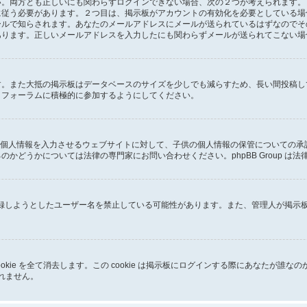
両方とも正しいにも関わらずログインできない場合、次の２つが考えられます。１つ
に従う必要があります。２つ目は、掲示板がアカウントの有効化を必要としている場
ールで知らされます。あなたのメールアドレスにメールが送られているはずなのでそ
あります。正しいメールアドレスを入力したにも関わらずメールが送られてこない場
す。また大抵の掲示板はデータベースのサイズを少しでも減らすため、長い間投稿し
、フォーラムに積極的に参加するようにしてください。
子供に個人情報を入力させるウェブサイトに対して、子供の個人情報の保管についての
かどうかについては法律の専門家にお問い合わせください。phpBB Group は
が登録しようとしたユーザー名を禁止している可能性があります。また、管理人が掲
成した cookie を全て消去します。この cookie は掲示板にログインする際にあ
しれません。