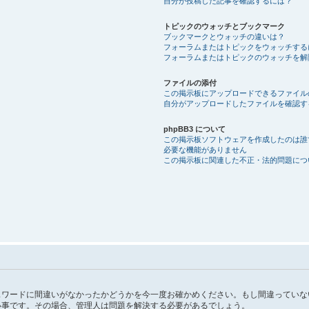
自分が投稿した記事を確認するには？
トピックのウォッチとブックマーク
ブックマークとウォッチの違いは？
フォーラムまたはトピックをウォッチする
フォーラムまたはトピックのウォッチを解
ファイルの添付
この掲示板にアップロードできるファイル
自分がアップロードしたファイルを確認す
phpBB3 について
この掲示板ソフトウェアを作成したのは誰
必要な機能がありません
この掲示板に関連した不正・法的問題につ
スワードに間違いがなかったかどうかを今一度お確かめください。もし間違っていな
い事です。その場合、管理人は問題を解決する必要があるでしょう。