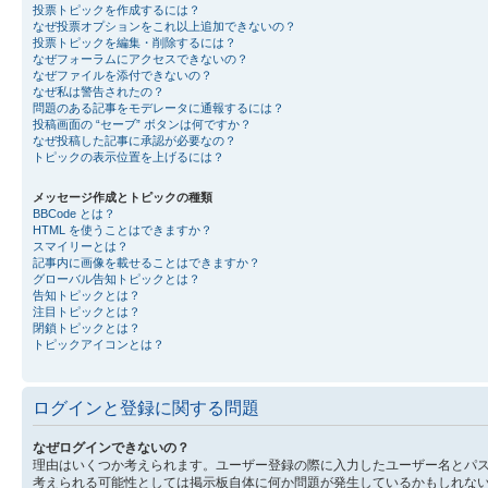
投票トピックを作成するには？
なぜ投票オプションをこれ以上追加できないの？
投票トピックを編集・削除するには？
なぜフォーラムにアクセスできないの？
なぜファイルを添付できないの？
なぜ私は警告されたの？
問題のある記事をモデレータに通報するには？
投稿画面の “セーブ” ボタンは何ですか？
なぜ投稿した記事に承認が必要なの？
トピックの表示位置を上げるには？
メッセージ作成とトピックの種類
BBCode とは？
HTML を使うことはできますか？
スマイリーとは？
記事内に画像を載せることはできますか？
グローバル告知トピックとは？
告知トピックとは？
注目トピックとは？
閉鎖トピックとは？
トピックアイコンとは？
ログインと登録に関する問題
なぜログインできないの？
理由はいくつか考えられます。ユーザー登録の際に入力したユーザー名とパ
考えられる可能性としては掲示板自体に何か問題が発生しているかもしれな