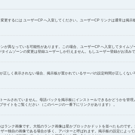
変更するには ユーザーCP へ入室してください。ユーザーCP リンクは通常は掲
ンが異なっている可能性があります。この場合、ユーザーCP へ入室してタイムゾ
がタイムゾーンの変更は登録ユーザーしか行えません。もしユーザー登録がお済み
ず時刻が正しく表示されない場合、掲示板が置かれているサーバの設定時間が正しくな
インストールされていません。母語パックを掲示板にインストールできるかどうかを管
のウェブサイトをご覧ください （このページの一番下にリンクがあります） 。
つはランク画像です。大抵のランク画像は星かブロックかドットを並べたものです。
ーザー独自の画像である場合が多く、アバターと呼ばれます。掲示板の設定によって