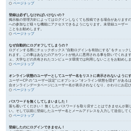
ページトップ
登録は必ずしなければいけないの？
掲示板の管理方針によってはログインしなくても投稿できる場合がありますの
への参加など様々な機能にアクセスできるようになります。未登録ユーザー 
ことをお勧めします。
ページトップ
なぜ自動的にログオフしてしまうの？
ログインする際にチェックボックス “自動ログインを有効にする” をチェ
れます。この事はあなたのアカウントが他人に悪用される事を防いでくれま
ェ、大学などの共有されたコンピュータ環境では利用しないことをお勧めし
ページトップ
オンライン状態のユーザーとしてユーザー名をリストに表示されないように
ユーザーCP の “ユーザー設定” にオプション “オンライン状態を隠す” 
合オンラインデータページにユーザー名が表示されなくなり、かわりにお忍
ページトップ
パスワードを無くしてしまいました！
落ち着いてください！ 無くしたパスワードを取り戻すことはできませんが新
い。そして以前に登録したユーザー名とメールアドレスを入力して送信して
ページトップ
登録したのにログインできません！