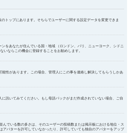
示板のトップにあります。そちらでユーザーに関する設定データを変更できま
ーンをあなたが住んでいる国・地域 （ロンドン、パリ、ニューヨーク、シドニ
でないならこの機会に登録することをお勧めします。
い可能性があります。この場合、管理人にこの事を連絡し解決してもらうしかあ
理人に訊いてみてください。もし母語パックがまだ作成されていない場合、ご自
並んでいる数の多さは、そのユーザーの投稿数または掲示板における地位・ス
はアバターを許可していなかったり、許可していても独自のアバターをアップ