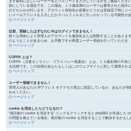
まず最初に正しいユーザー名とパスワードを入力しているかをご確認ください。
効にしている場合です。この場合、１３歳未満のユーザーは要求された指示
のどちらかが行います。アカウント有効化が必要かどうかは登録完了時にメ
いメールアドレスを入力したかスパムフィルタに引っかかっている可能性が
ページトップ
以前、登録したはずなのに今はログインできません！
様々な理由により管理人がアカウントを無効化または削除することがありま
のようなことがあるため、お手数ですが再度ユーザー登録を行っていただき
ページトップ
COPPA とは？
COPPA （児童オンライン・プライバシー保護法） とは、１３歳未満の
る法律です。この法律があなたもしくはこのウェブサイトに対して適用されるの
ページトップ
ユーザー登録できません！
管理人があなたの IPアドレス をアクセス禁止に指定しているか、あなた
わせください。
ページトップ
cookie を消去したらどうなるの？
“掲示板の cookie を消去する” リンクをクリックすると phpBB3 が生
の問題を抱えている場合、掲示板の cookie を消去することで解決するかも
ページトップ