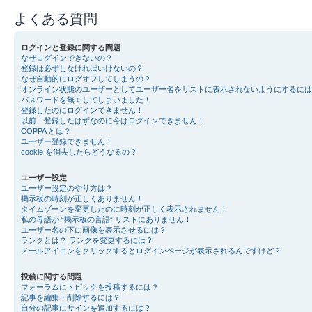
よくある質問
ログインと登録に関する問題
なぜログインできないの？
登録は必ずしなければいけないの？
なぜ自動的にログオフしてしまうの？
オンライン状態のユーザーとしてユーザー名をリストに表示されないようにするには
パスワードを無くしてしまいました！
登録したのにログインできません！
以前、登録したはずなのに今はログインできません！
COPPA とは？
ユーザー登録できません！
cookie を消去したらどうなるの？
ユーザー設定
ユーザー設定のやり方は？
掲示板の時刻が正しくありません！
タイムゾーンを変更したのに時刻が正しく表示されません！
私の母語が “掲示板の言語” リストにありません！
ユーザー名の下に画像を表示させるには？
ランクとは？ ランクを変更するには？
メールアイコンをクリックするとログインページが表示されるんですけど？
投稿に関する問題
フォーラムにトピックを投稿するには？
記事を編集・削除するには？
自分の記事にサインを追加するには？