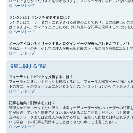
ロードできなかったりする場合があります。アバターが許可されていない場
ページトップ
ランクとは？ ランクを変更するには？
ランクとはユーザー名の下に表示される画像のことであり、この画像はそのユ
はできません。ランクを上げるためだけに無意味な記事を投稿するのはお控
ページトップ
メールアイコンをクリックするとログインページが表示されるんですけど？
登録ユーザーのみ、そして管理人が掲示板経由のメール送信を有効に設定し
ページトップ
投稿に関する問題
フォーラムにトピックを投稿するには？
フォーラムに新しいトピックを投稿するには、フォーラム閲覧ページ内にあ
下の方に、そのフォーラムにおけるあなたのパーミッションがリスト表示され
ページトップ
記事を編集・削除するには？
管理人かモデレータでない限り、通常は一般ユーザーが他のユーザーの記事
間が経過していると編集できない場合がある点にご注意ください。もし編集
合やモデレータまたは管理人が編集する場合、編集した回数と日時は表示され
いる場合、その記事を削除することはできない点にご注意ください。
ページトップ