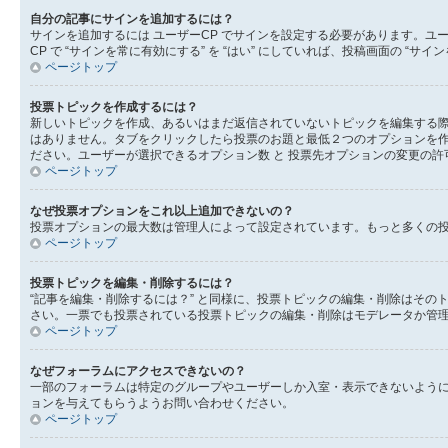
自分の記事にサインを追加するには？
サインを追加するには ユーザーCP でサインを設定する必要があります。ユ
CP で “サインを常に有効にする” を “はい” にしていれば、投稿画面の
ページトップ
投票トピックを作成するには？
新しいトピックを作成、あるいはまだ返信されていないトピックを編集する際
はありません。タブをクリックしたら投票のお題と最低２つのオプションを作
ださい。ユーザーが選択できるオプション数 と 投票先オプションの変更の許
ページトップ
なぜ投票オプションをこれ以上追加できないの？
投票オプションの最大数は管理人によって設定されています。もっと多くの
ページトップ
投票トピックを編集・削除するには？
“記事を編集・削除するには？” と同様に、投票トピックの編集・削除はそ
さい。一票でも投票されている投票トピックの編集・削除はモデレータか管
ページトップ
なぜフォーラムにアクセスできないの？
一部のフォーラムは特定のグループやユーザーしか入室・表示できないよう
ョンを与えてもらうようお問い合わせください。
ページトップ