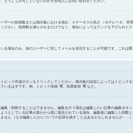
合、どうして許可していないのかを管理人にお問い合わせください。
ーザーの投稿数または掲示板における地位・ステータスの高さ （モデレータ、管理
えください。投稿数を減らされるだけでなく、場合によってはランクを下げられたり
ている場合のみ、他のユーザーに対してメールを送信することが可能です。これは匿
るトピック作成ボタンをクリックしてください。掲示板の設定によってはトピックを
ているはずです。例、トピック投稿:
可
、投票参加:
可
など。
を編集・削除することはできません。編集を行う場合は編集したい記事の編集ボタン
しようとしている記事が誰かから既に返信されている場合、編集後に編集した回数と
ません （なぜ編集したかについての足跡を残すことはあるかもしれませんが・・）