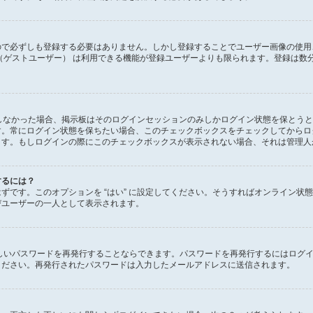
で必ずしも登録する必要はありません。しかし登録することでユーザー画像の使用、プ
（ゲストユーザー） は利用できる機能が登録ユーザーよりも限られます。登録は数
ックしなかった場合、掲示板はそのログインセッションのみしかログイン状態を保とう
す。常にログイン状態を保ちたい場合、このチェックボックスをチェックしてからロ
ます。もしログインの際にこのチェックボックスが表示されない場合、それは管理人
するには？
があるはずです。このオプションを “はい” に設定してください。そうすればオンラ
びユーザーの一人として表示されます。
しいパスワードを再発行することならできます。パスワードを再発行するにはログ
ください。再発行されたパスワードは入力したメールアドレスに送信されます。