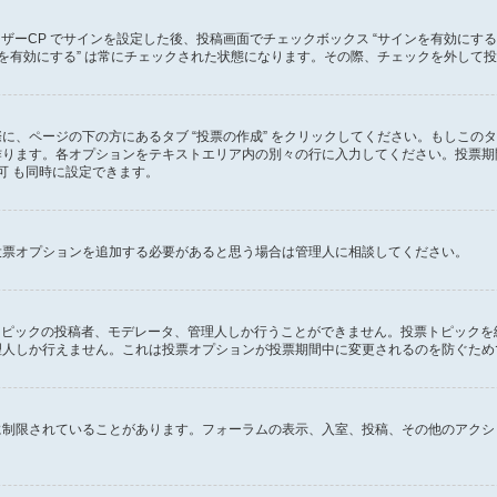
ーザーCP でサインを設定した後、投稿画面でチェックボックス “サインを有効にす
 “サインを有効にする” は常にチェックされた状態になります。その際、チェックを外
に、ページの下の方にあるタブ “投票の作成” をクリックしてください。もしこの
ります。各オプションをテキストエリア内の別々の行に入力してください。投票期間
可 も同時に設定できます。
投票オプションを追加する必要があると思う場合は管理人に相談してください。
のトピックの投稿者、モデレータ、管理人しか行うことができません。投票トピック
理人しか行えません。これは投票オプションが投票期間中に変更されるのを防ぐため
に制限されていることがあります。フォーラムの表示、入室、投稿、その他のアクシ