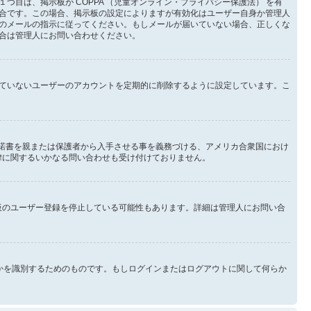
目は、掲示板が COPPA （児童オンライン・プライバシー保護法） を有
合です。この場合、掲示板の設定によりますが有効化はユーザー自身か管理人
のメールの指示に従ってください。もしメールが届いていない場合、正しくな
合は管理人にお問い合わせください。
ていないユーザーのアカウントを定期的に削除するように設定しています。こ
承諾書を親または保護者から入手させる事を義務づける、アメリカ合衆国におけ
法律に関するいかなる問い合わせも受け付けておりません。
示板のユーザー登録を停止している可能性もあります。詳細は管理人にお問い合
なたが誰なのかを識別するためのものです。もしログインまたはログアウトに関して何らか