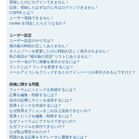
登録したのにログインできません！
以前、登録したはずなのに今はログインできません！
COPPA とは？
ユーザー登録できません！
cookie を消去したらどうなるの？
ユーザー設定
ユーザー設定のやり方は？
掲示板の時刻が正しくありません！
タイムゾーンを変更したのに時刻が正しく表示されません！
私の母語が “掲示板の言語” リストにありません！
ユーザー名の下に画像を表示させるには？
ランクとは？ ランクを変更するには？
メールアイコンをクリックするとログインページが表示されるんですけど？
投稿に関する問題
フォーラムにトピックを投稿するには？
記事を編集・削除するには？
自分の記事にサインを追加するには？
投票トピックを作成するには？
なぜ投票オプションをこれ以上追加できないの？
投票トピックを編集・削除するには？
なぜフォーラムにアクセスできないの？
なぜファイルを添付できないの？
なぜ私は警告されたの？
問題のある記事をモデレータに通報するには？