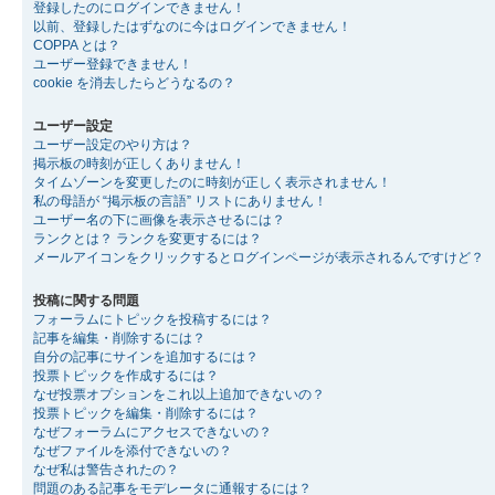
登録したのにログインできません！
以前、登録したはずなのに今はログインできません！
COPPA とは？
ユーザー登録できません！
cookie を消去したらどうなるの？
ユーザー設定
ユーザー設定のやり方は？
掲示板の時刻が正しくありません！
タイムゾーンを変更したのに時刻が正しく表示されません！
私の母語が “掲示板の言語” リストにありません！
ユーザー名の下に画像を表示させるには？
ランクとは？ ランクを変更するには？
メールアイコンをクリックするとログインページが表示されるんですけど？
投稿に関する問題
フォーラムにトピックを投稿するには？
記事を編集・削除するには？
自分の記事にサインを追加するには？
投票トピックを作成するには？
なぜ投票オプションをこれ以上追加できないの？
投票トピックを編集・削除するには？
なぜフォーラムにアクセスできないの？
なぜファイルを添付できないの？
なぜ私は警告されたの？
問題のある記事をモデレータに通報するには？