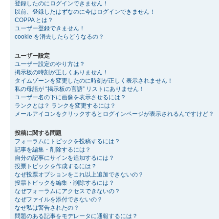
登録したのにログインできません！
以前、登録したはずなのに今はログインできません！
COPPA とは？
ユーザー登録できません！
cookie を消去したらどうなるの？
ユーザー設定
ユーザー設定のやり方は？
掲示板の時刻が正しくありません！
タイムゾーンを変更したのに時刻が正しく表示されません！
私の母語が “掲示板の言語” リストにありません！
ユーザー名の下に画像を表示させるには？
ランクとは？ ランクを変更するには？
メールアイコンをクリックするとログインページが表示されるんですけど？
投稿に関する問題
フォーラムにトピックを投稿するには？
記事を編集・削除するには？
自分の記事にサインを追加するには？
投票トピックを作成するには？
なぜ投票オプションをこれ以上追加できないの？
投票トピックを編集・削除するには？
なぜフォーラムにアクセスできないの？
なぜファイルを添付できないの？
なぜ私は警告されたの？
問題のある記事をモデレータに通報するには？