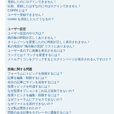
登録したのにログインできません！
以前、登録したはずなのに今はログインできません！
COPPA とは？
ユーザー登録できません！
cookie を消去したらどうなるの？
ユーザー設定
ユーザー設定のやり方は？
掲示板の時刻が正しくありません！
タイムゾーンを変更したのに時刻が正しく表示されません！
私の母語が “掲示板の言語” リストにありません！
ユーザー名の下に画像を表示させるには？
ランクとは？ ランクを変更するには？
メールアイコンをクリックするとログインページが表示されるんですけど？
投稿に関する問題
フォーラムにトピックを投稿するには？
記事を編集・削除するには？
自分の記事にサインを追加するには？
投票トピックを作成するには？
なぜ投票オプションをこれ以上追加できないの？
投票トピックを編集・削除するには？
なぜフォーラムにアクセスできないの？
なぜファイルを添付できないの？
なぜ私は警告されたの？
問題のある記事をモデレータに通報するには？