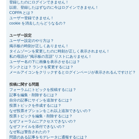
登録したのにログインできません！
以前、登録したはずなのに今はログインできません！
COPPA とは？
ユーザー登録できません！
cookie を消去したらどうなるの？
ユーザー設定
ユーザー設定のやり方は？
掲示板の時刻が正しくありません！
タイムゾーンを変更したのに時刻が正しく表示されません！
私の母語が “掲示板の言語” リストにありません！
ユーザー名の下に画像を表示させるには？
ランクとは？ ランクを変更するには？
メールアイコンをクリックするとログインページが表示されるんですけど？
投稿に関する問題
フォーラムにトピックを投稿するには？
記事を編集・削除するには？
自分の記事にサインを追加するには？
投票トピックを作成するには？
なぜ投票オプションをこれ以上追加できないの？
投票トピックを編集・削除するには？
なぜフォーラムにアクセスできないの？
なぜファイルを添付できないの？
なぜ私は警告されたの？
問題のある記事をモデレータに通報するには？