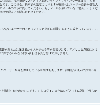
目は、掲示板が COPPA （児童オンライン・プライバシー保護法） を有
合です。この場合、掲示板の設定によりますが有効化はユーザー自身か管理人
のメールの指示に従ってください。もしメールが届いていない場合、正しくな
合は管理人にお問い合わせください。
ていないユーザーのアカウントを定期的に削除するように設定しています。こ
承諾書を親または保護者から入手させる事を義務づける、アメリカ合衆国におけ
法律に関するいかなる問い合わせも受け付けておりません。
示板のユーザー登録を停止している可能性もあります。詳細は管理人にお問い合
なたが誰なのかを識別するためのものです。もしログインまたはログアウトに関して何らか