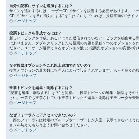
自分の記事にサインを追加するには？
サインを追加するには ユーザーCP でサインを設定する必要があります。ユ
CP で “サインを常に有効にする” を “はい” にしていれば、投稿画面の
ページトップ
投票トピックを作成するには？
新しいトピックを作成、あるいはまだ返信されていないトピックを編集する際
はありません。タブをクリックしたら投票のお題と最低２つのオプションを作
ださい。ユーザーが選択できるオプション数 と 投票先オプションの変更の許
ページトップ
なぜ投票オプションをこれ以上追加できないの？
投票オプションの最大数は管理人によって設定されています。もっと多くの
ページトップ
投票トピックを編集・削除するには？
“記事を編集・削除するには？” と同様に、投票トピックの編集・削除はそ
さい。一票でも投票されている投票トピックの編集・削除はモデレータか管
ページトップ
なぜフォーラムにアクセスできないの？
一部のフォーラムは特定のグループやユーザーしか入室・表示できないよう
ョンを与えてもらうようお問い合わせください。
ページトップ