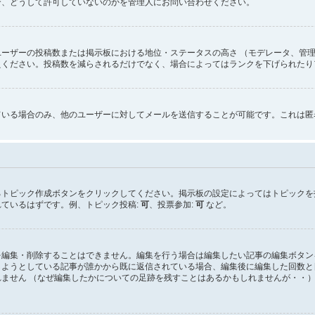
合、どうして許可していないのかを管理人にお問い合わせください。
ーザーの投稿数または掲示板における地位・ステータスの高さ （モデレータ、管理
えください。投稿数を減らされるだけでなく、場合によってはランクを下げられたり
ている場合のみ、他のユーザーに対してメールを送信することが可能です。これは匿
るトピック作成ボタンをクリックしてください。掲示板の設定によってはトピックを
ているはずです。例、トピック投稿:
可
、投票参加:
可
など。
を編集・削除することはできません。編集を行う場合は編集したい記事の編集ボタン
しようとしている記事が誰かから既に返信されている場合、編集後に編集した回数と
ません （なぜ編集したかについての足跡を残すことはあるかもしれませんが・・）