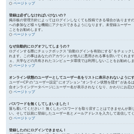
ページトップ
登録は必ずしなければいけないの？
掲示板の管理方針によってはログインしなくても投稿できる場合がありますの
への参加など様々な機能にアクセスできるようになります。未登録ユーザー 
ことをお勧めします。
ページトップ
なぜ自動的にログオフしてしまうの？
ログインする際にチェックボックス “自動ログインを有効にする” をチェ
れます。この事はあなたのアカウントが他人に悪用される事を防いでくれま
ェ、大学などの共有されたコンピュータ環境では利用しないことをお勧めし
ページトップ
オンライン状態のユーザーとしてユーザー名をリストに表示されないように
ユーザーCP の “ユーザー設定” にオプション “オンライン状態を隠す” 
合オンラインデータページにユーザー名が表示されなくなり、かわりにお忍
ページトップ
パスワードを無くしてしまいました！
落ち着いてください！ 無くしたパスワードを取り戻すことはできませんが新
い。そして以前に登録したユーザー名とメールアドレスを入力して送信して
ページトップ
登録したのにログインできません！