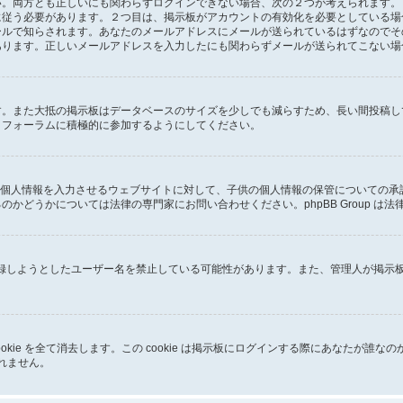
両方とも正しいにも関わらずログインできない場合、次の２つが考えられます。１つ
に従う必要があります。２つ目は、掲示板がアカウントの有効化を必要としている場
ールで知らされます。あなたのメールアドレスにメールが送られているはずなのでそ
あります。正しいメールアドレスを入力したにも関わらずメールが送られてこない場
す。また大抵の掲示板はデータベースのサイズを少しでも減らすため、長い間投稿し
、フォーラムに積極的に参加するようにしてください。
子供に個人情報を入力させるウェブサイトに対して、子供の個人情報の保管についての
かどうかについては法律の専門家にお問い合わせください。phpBB Group は
が登録しようとしたユーザー名を禁止している可能性があります。また、管理人が掲
成した cookie を全て消去します。この cookie は掲示板にログインする際にあ
しれません。