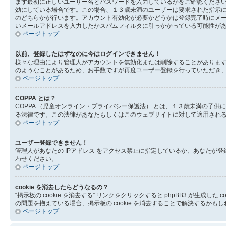
まず最初に正しいユーザー名とパスワードを入力しているかをご確認ください。
効にしている場合です。この場合、１３歳未満のユーザーは要求された指示
のどちらかが行います。アカウント有効化が必要かどうかは登録完了時にメ
いメールアドレスを入力したかスパムフィルタに引っかかっている可能性が
ページトップ
以前、登録したはずなのに今はログインできません！
様々な理由により管理人がアカウントを無効化または削除することがありま
のようなことがあるため、お手数ですが再度ユーザー登録を行っていただき
ページトップ
COPPA とは？
COPPA （児童オンライン・プライバシー保護法） とは、１３歳未満の
る法律です。この法律があなたもしくはこのウェブサイトに対して適用されるの
ページトップ
ユーザー登録できません！
管理人があなたの IPアドレス をアクセス禁止に指定しているか、あなた
わせください。
ページトップ
cookie を消去したらどうなるの？
“掲示板の cookie を消去する” リンクをクリックすると phpBB3 が生
の問題を抱えている場合、掲示板の cookie を消去することで解決するかも
ページトップ