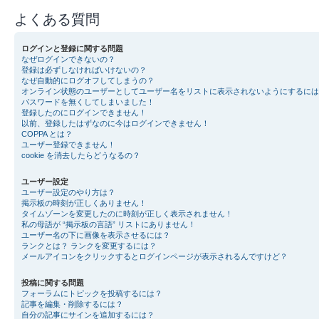
よくある質問
ログインと登録に関する問題
なぜログインできないの？
登録は必ずしなければいけないの？
なぜ自動的にログオフしてしまうの？
オンライン状態のユーザーとしてユーザー名をリストに表示されないようにするには
パスワードを無くしてしまいました！
登録したのにログインできません！
以前、登録したはずなのに今はログインできません！
COPPA とは？
ユーザー登録できません！
cookie を消去したらどうなるの？
ユーザー設定
ユーザー設定のやり方は？
掲示板の時刻が正しくありません！
タイムゾーンを変更したのに時刻が正しく表示されません！
私の母語が “掲示板の言語” リストにありません！
ユーザー名の下に画像を表示させるには？
ランクとは？ ランクを変更するには？
メールアイコンをクリックするとログインページが表示されるんですけど？
投稿に関する問題
フォーラムにトピックを投稿するには？
記事を編集・削除するには？
自分の記事にサインを追加するには？