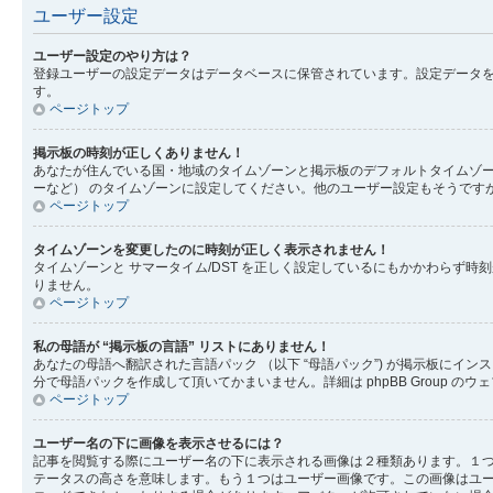
ユーザー設定
ユーザー設定のやり方は？
登録ユーザーの設定データはデータベースに保管されています。設定データを
す。
ページトップ
掲示板の時刻が正しくありません！
あなたが住んでいる国・地域のタイムゾーンと掲示板のデフォルトタイムゾー
ーなど） のタイムゾーンに設定してください。他のユーザー設定もそうです
ページトップ
タイムゾーンを変更したのに時刻が正しく表示されません！
タイムゾーンと サマータイム/DST を正しく設定しているにもかかわら
りません。
ページトップ
私の母語が “掲示板の言語” リストにありません！
あなたの母語へ翻訳された言語パック （以下 “母語パック”) が掲示板に
分で母語パックを作成して頂いてかまいません。詳細は phpBB Group 
ページトップ
ユーザー名の下に画像を表示させるには？
記事を閲覧する際にユーザー名の下に表示される画像は２種類あります。１
テータスの高さを意味します。もう１つはユーザー画像です。この画像はユ