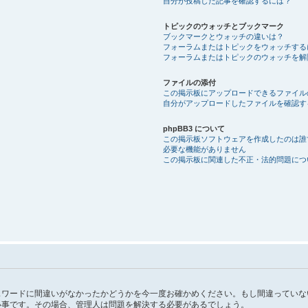
自分が投稿した記事を確認するには？
トピックのウォッチとブックマーク
ブックマークとウォッチの違いは？
フォーラムまたはトピックをウォッチする
フォーラムまたはトピックのウォッチを解
ファイルの添付
この掲示板にアップロードできるファイル
自分がアップロードしたファイルを確認す
phpBB3 について
この掲示板ソフトウェアを作成したのは誰
必要な機能がありません
この掲示板に関連した不正・法的問題につ
スワードに間違いがなかったかどうかを今一度お確かめください。もし間違っていな
い事です。その場合、管理人は問題を解決する必要があるでしょう。