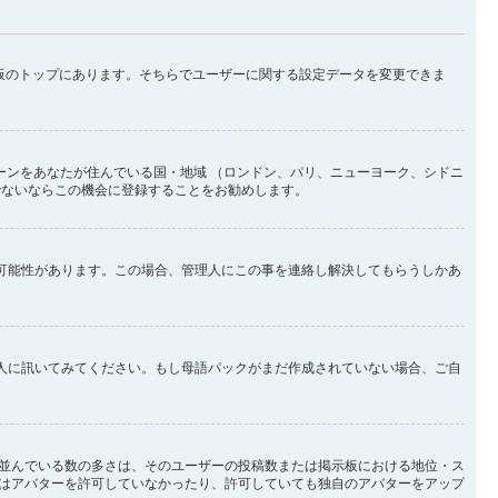
示板のトップにあります。そちらでユーザーに関する設定データを変更できま
ーンをあなたが住んでいる国・地域 （ロンドン、パリ、ニューヨーク、シドニ
でないならこの機会に登録することをお勧めします。
い可能性があります。この場合、管理人にこの事を連絡し解決してもらうしかあ
理人に訊いてみてください。もし母語パックがまだ作成されていない場合、ご自
並んでいる数の多さは、そのユーザーの投稿数または掲示板における地位・ス
はアバターを許可していなかったり、許可していても独自のアバターをアップ