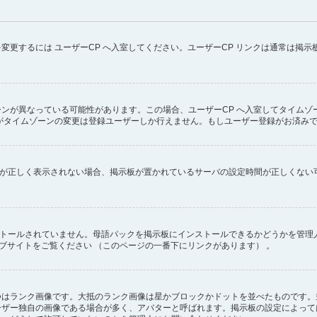
変更するには ユーザーCP へ入室してください。ユーザーCP リンクは通常は掲
ンが異なっている可能性があります。この場合、ユーザーCP へ入室してタイムゾ
がタイムゾーンの変更は登録ユーザーしか行えません。もしユーザー登録がお済み
ず時刻が正しく表示されない場合、掲示板が置かれているサーバの設定時間が正しくな
インストールされていません。母語パックを掲示板にインストールできるかどうかを管
のウェブサイトをご覧ください （このページの一番下にリンクがあります） 。
つはランク画像です。大抵のランク画像は星かブロックかドットを並べたものです。
ーザー独自の画像である場合が多く、アバターと呼ばれます。掲示板の設定によって