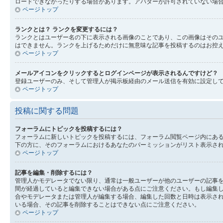
ロードできなかったりする場合があります。アバターが許可されていない場
ページトップ
ランクとは？ ランクを変更するには？
ランクとはユーザー名の下に表示される画像のことであり、この画像はそのユ
はできません。ランクを上げるためだけに無意味な記事を投稿するのはお控
ページトップ
メールアイコンをクリックするとログインページが表示されるんですけど？
登録ユーザーのみ、そして管理人が掲示板経由のメール送信を有効に設定し
ページトップ
投稿に関する問題
フォーラムにトピックを投稿するには？
フォーラムに新しいトピックを投稿するには、フォーラム閲覧ページ内にあ
下の方に、そのフォーラムにおけるあなたのパーミッションがリスト表示され
ページトップ
記事を編集・削除するには？
管理人かモデレータでない限り、通常は一般ユーザーが他のユーザーの記事
間が経過していると編集できない場合がある点にご注意ください。もし編集
合やモデレータまたは管理人が編集する場合、編集した回数と日時は表示され
いる場合、その記事を削除することはできない点にご注意ください。
ページトップ