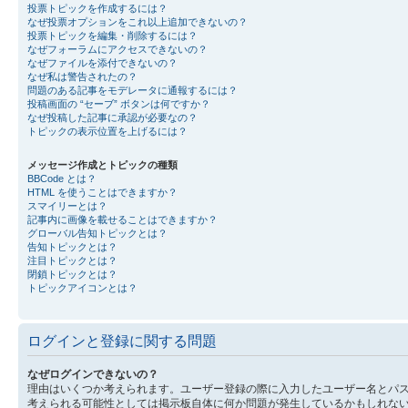
投票トピックを作成するには？
なぜ投票オプションをこれ以上追加できないの？
投票トピックを編集・削除するには？
なぜフォーラムにアクセスできないの？
なぜファイルを添付できないの？
なぜ私は警告されたの？
問題のある記事をモデレータに通報するには？
投稿画面の “セーブ” ボタンは何ですか？
なぜ投稿した記事に承認が必要なの？
トピックの表示位置を上げるには？
メッセージ作成とトピックの種類
BBCode とは？
HTML を使うことはできますか？
スマイリーとは？
記事内に画像を載せることはできますか？
グローバル告知トピックとは？
告知トピックとは？
注目トピックとは？
閉鎖トピックとは？
トピックアイコンとは？
ログインと登録に関する問題
なぜログインできないの？
理由はいくつか考えられます。ユーザー登録の際に入力したユーザー名とパ
考えられる可能性としては掲示板自体に何か問題が発生しているかもしれな