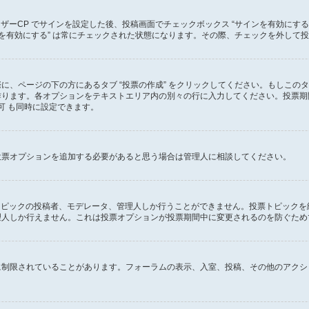
ーザーCP でサインを設定した後、投稿画面でチェックボックス “サインを有効にす
 “サインを有効にする” は常にチェックされた状態になります。その際、チェックを外
に、ページの下の方にあるタブ “投票の作成” をクリックしてください。もしこの
ります。各オプションをテキストエリア内の別々の行に入力してください。投票期間
可 も同時に設定できます。
投票オプションを追加する必要があると思う場合は管理人に相談してください。
のトピックの投稿者、モデレータ、管理人しか行うことができません。投票トピック
理人しか行えません。これは投票オプションが投票期間中に変更されるのを防ぐため
に制限されていることがあります。フォーラムの表示、入室、投稿、その他のアクシ