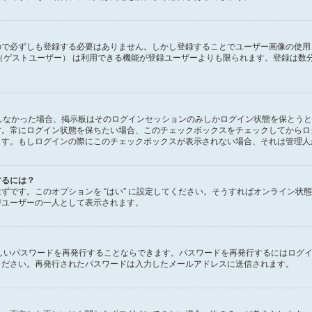
で必ずしも登録する必要はありません。しかし登録することでユーザー画像の使用、プ
（ゲストユーザー） は利用できる機能が登録ユーザーよりも限られます。登録は数
ックしなかった場合、掲示板はそのログインセッションのみしかログイン状態を保とう
す。常にログイン状態を保ちたい場合、このチェックボックスをチェックしてからロ
ます。もしログインの際にこのチェックボックスが表示されない場合、それは管理人
するには？
があるはずです。このオプションを “はい” に設定してください。そうすればオンラ
びユーザーの一人として表示されます。
しいパスワードを再発行することならできます。パスワードを再発行するにはログ
ください。再発行されたパスワードは入力したメールアドレスに送信されます。