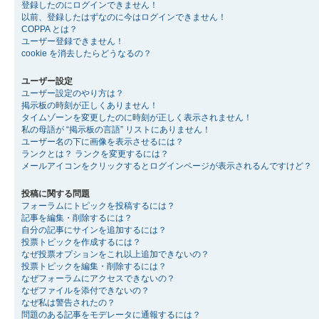
登録したのにログインできません！
以前、登録したはずなのに今はログインできません！
COPPA とは？
ユーザー登録できません！
cookie を消去したらどうなるの？
ユーザー設定
ユーザー設定のやり方は？
掲示板の時刻が正しくありません！
タイムゾーンを変更したのに時刻が正しく表示されません！
私の母語が “掲示板の言語” リストにありません！
ユーザー名の下に画像を表示させるには？
ランクとは？ ランクを変更するには？
メールアイコンをクリックするとログインページが表示されるんですけど？
投稿に関する問題
フォーラムにトピックを投稿するには？
記事を編集・削除するには？
自分の記事にサインを追加するには？
投票トピックを作成するには？
なぜ投票オプションをこれ以上追加できないの？
投票トピックを編集・削除するには？
なぜフォーラムにアクセスできないの？
なぜファイルを添付できないの？
なぜ私は警告されたの？
問題のある記事をモデレータに通報するには？