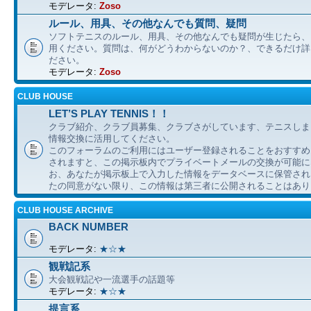
モデレータ:
Zoso
ルール、用具、その他なんでも質問、疑問
ソフトテニスのルール、用具、その他なんでも疑問が生じたら、
用ください。質問は、何がどうわからないのか？、できるだけ詳
ださい。
モデレータ:
Zoso
CLUB HOUSE
LET’S PLAY TENNIS！！
クラブ紹介、クラブ員募集、クラブさがしています、テニスしま
情報交換に活用してください。
このフォーラムのご利用にはユーザー登録されることをおすすめ
されますと、この掲示板内でプライベートメールの交換が可能に
お、あなたが掲示板上で入力した情報をデータベースに保管され
たの同意がない限り、この情報は第三者に公開されることはあり
CLUB HOUSE ARCHIVE
BACK NUMBER
モデレータ:
★☆★
観戦記系
大会観戦記や一流選手の話題等
モデレータ:
★☆★
提言系