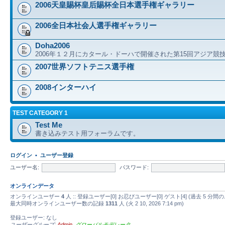
2006天皇賜杯皇后賜杯全日本選手権ギャラリー
2006全日本社会人選手権ギャラリー
Doha2006
2006年１２月にカタール・ドーハで開催された第15回アジア競
2007世界ソフトテニス選手権
2008インターハイ
TEST CATEGORY 1
Test Me
書き込みテスト用フォーラムです。
ログイン
•
ユーザー登録
ユーザー名:
パスワード:
オンラインデータ
オンラインユーザー
4
人 :: 登録ユーザー[0] お忍びユーザー[0] ゲスト[4] (過去 
最大同時オンラインユーザー数の記録
1311
人 (火 2 10, 2026 7:14 pm)
登録ユーザー: なし
ユーザーグループ:
Admin
,
グローバルモデレータ