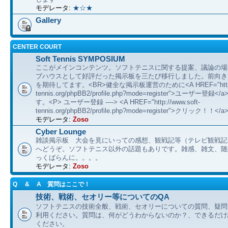
モデレータ:
★☆★
Gallery
CENTER COURT
Soft Tennis SYMPOSIUM
ここがメインコンテンツ。ソフトテニスに関する提案、議論の場
ブハウスとして好評だった掲示板を三たび移行しました。前向き
を期待してます。<BR>健全な掲示板運営のために<A HREF="http://
tennis.org/phpBB2/profile.php?mode=register">ユーザー登
す。<P> ユーザー登録 ----> <A HREF="http://www.soft-
tennis.org/phpBB2/profile.php?mode=register">クリック！！</a
モデレータ:
Zoso
Cyber Lounge
雑談掲示板 大会を見にいっての感想、観戦記等（テレビ観戦記
へどうぞ。ソフトテニス以外の話題もありです。雑感、雑文、随想 etc
っくばらんに。。。。
モデレータ:
Zoso
Q & A 質問はここで！
技術、戦術、セオリー等についてのQA
ソフトテニスの技術全般、戦術、セオリーについての質問、疑問
利用ください。質問は、何がどうわからないのか？、できるだけ
ください。