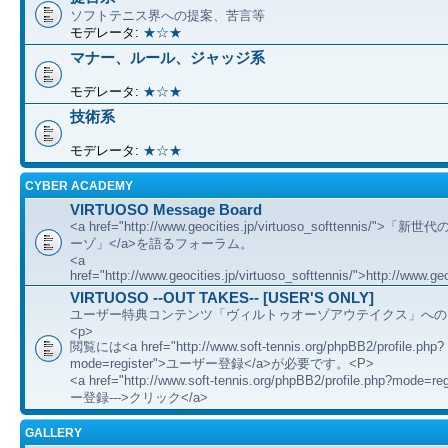
ソフトテニス界への提案、苦言等
モデレータ:
★☆★
マナー、ルール、ジャッジ系
モデレータ:
★☆★
技術系
モデレータ:
★☆★
CYBER ACADEMY
VIRTUOSO Message Board
<a href="http://www.geocities.jp/virtuoso_softtennis/"
ーゾ」</a>を語るフォーラム。
<a
href="http://www.geocities.jp/virtuoso_softtennis/">http://www.geo
VIRTUOSO --OUT TAKES-- [USER'S ONLY]
ユーザー特典コンテンツ「ヴィルトゥオーゾアウテイクス」への
<p>
閲覧には<a href="http://www.soft-tennis.org/phpBB2/profile.php?
mode=register">ユーザー登録</a>が必要です。<P>
<a href="http://www.soft-tennis.org/phpBB2/profile.php?mode=
ー登録--->クリック</a>
GALLERY