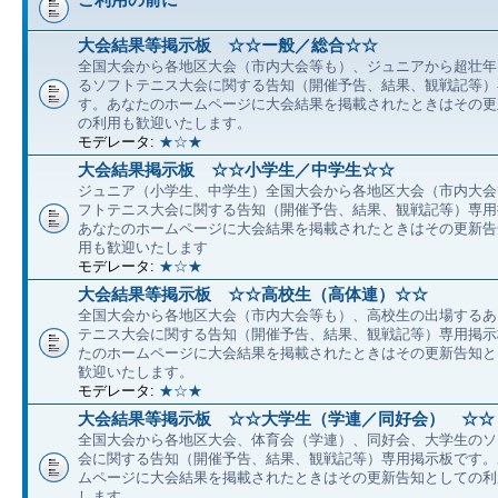
大会結果等掲示板 ☆☆ー般／総合☆☆
全国大会から各地区大会（市内大会等も）、ジュニアから超壮年
るソフトテニス大会に関する告知（開催予告、結果、観戦記等）
す。あなたのホームページに大会結果を掲載されたときはその更
の利用も歓迎いたします。
モデレータ:
★☆★
大会結果掲示板 ☆☆小学生／中学生☆☆
ジュニア（小学生、中学生）全国大会から各地区大会（市内大会
フトテニス大会に関する告知（開催予告、結果、観戦記等）専用
あなたのホームページに大会結果を掲載されたときはその更新告
用も歓迎いたします
モデレータ:
★☆★
大会結果等掲示板 ☆☆高校生（高体連）☆☆
全国大会から各地区大会（市内大会等も）、高校生の出場するあ
テニス大会に関する告知（開催予告、結果、観戦記等）専用掲示
たのホームページに大会結果を掲載されたときはその更新告知と
歓迎いたします。
モデレータ:
★☆★
大会結果等掲示板 ☆☆大学生（学連／同好会） ☆☆
全国大会から各地区大会、体育会（学連）、同好会、大学生のソ
会に関する告知（開催予告、結果、観戦記等）専用掲示板です。
ムページに大会結果を掲載されたときはその更新告知としての利
します