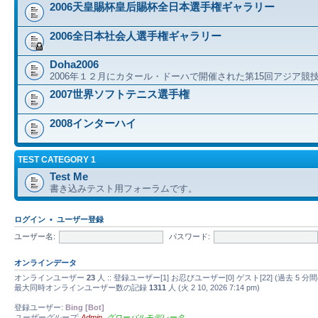
2006天皇賜杯皇后賜杯全日本選手権ギャラリー
2006全日本社会人選手権ギャラリー
Doha2006
2006年１２月にカタール・ドーハで開催された第15回アジア競
2007世界ソフトテニス選手権
2008インターハイ
TEST CATEGORY 1
Test Me
書き込みテスト用フォーラムです。
ログイン
•
ユーザー登録
ユーザー名:
パスワード:
オンラインデータ
オンラインユーザー
23
人 :: 登録ユーザー[1] お忍びユーザー[0] ゲスト[22] (過去
最大同時オンラインユーザー数の記録
1311
人 (火 2 10, 2026 7:14 pm)
登録ユーザー:
Bing [Bot]
ユーザーグループ:
Admin
,
グローバルモデレータ