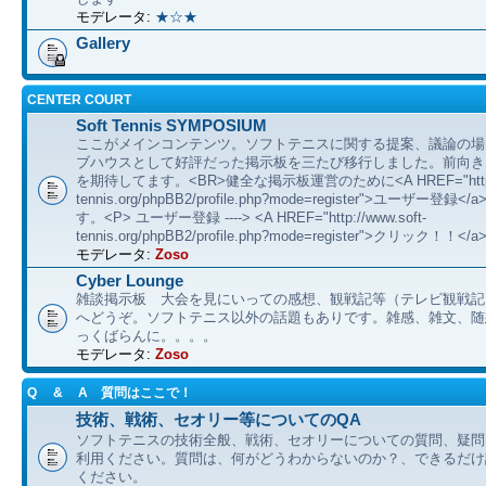
モデレータ:
★☆★
Gallery
CENTER COURT
Soft Tennis SYMPOSIUM
ここがメインコンテンツ。ソフトテニスに関する提案、議論の場
ブハウスとして好評だった掲示板を三たび移行しました。前向き
を期待してます。<BR>健全な掲示板運営のために<A HREF="http://
tennis.org/phpBB2/profile.php?mode=register">ユーザー登
す。<P> ユーザー登録 ----> <A HREF="http://www.soft-
tennis.org/phpBB2/profile.php?mode=register">クリック！！</a
モデレータ:
Zoso
Cyber Lounge
雑談掲示板 大会を見にいっての感想、観戦記等（テレビ観戦記
へどうぞ。ソフトテニス以外の話題もありです。雑感、雑文、随想 etc
っくばらんに。。。。
モデレータ:
Zoso
Q & A 質問はここで！
技術、戦術、セオリー等についてのQA
ソフトテニスの技術全般、戦術、セオリーについての質問、疑問
利用ください。質問は、何がどうわからないのか？、できるだけ
ください。