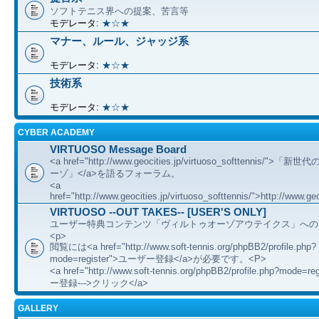
ソフトテニス界への提案、苦言等
モデレータ:
★☆★
マナー、ルール、ジャッジ系
モデレータ:
★☆★
技術系
モデレータ:
★☆★
CYBER ACADEMY
VIRTUOSO Message Board
<a href="http://www.geocities.jp/virtuoso_softtennis/"
ーゾ」</a>を語るフォーラム。
<a
href="http://www.geocities.jp/virtuoso_softtennis/">http://www.geo
VIRTUOSO --OUT TAKES-- [USER'S ONLY]
ユーザー特典コンテンツ「ヴィルトゥオーゾアウテイクス」への
<p>
閲覧には<a href="http://www.soft-tennis.org/phpBB2/profile.php?
mode=register">ユーザー登録</a>が必要です。<P>
<a href="http://www.soft-tennis.org/phpBB2/profile.php?mode=
ー登録--->クリック</a>
GALLERY