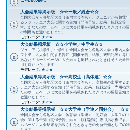
大会結果等掲示板 ☆☆ー般／総合☆☆
全国大会から各地区大会（市内大会等も）、ジュニアから超壮年
るソフトテニス大会に関する告知（開催予告、結果、観戦記等）
す。あなたのホームページに大会結果を掲載されたときはその更
の利用も歓迎いたします。
モデレータ:
★☆★
大会結果掲示板 ☆☆小学生／中学生☆☆
ジュニア（小学生、中学生）全国大会から各地区大会（市内大会
フトテニス大会に関する告知（開催予告、結果、観戦記等）専用
あなたのホームページに大会結果を掲載されたときはその更新告
用も歓迎いたします
モデレータ:
★☆★
大会結果等掲示板 ☆☆高校生（高体連）☆☆
全国大会から各地区大会（市内大会等も）、高校生の出場するあ
テニス大会に関する告知（開催予告、結果、観戦記等）専用掲示
たのホームページに大会結果を掲載されたときはその更新告知と
歓迎いたします。
モデレータ:
★☆★
大会結果等掲示板 ☆☆大学生（学連／同好会） ☆☆
全国大会から各地区大会、体育会（学連）、同好会、大学生のソ
会に関する告知（開催予告、結果、観戦記等）専用掲示板です。
ムページに大会結果を掲載されたときはその更新告知としての利
します