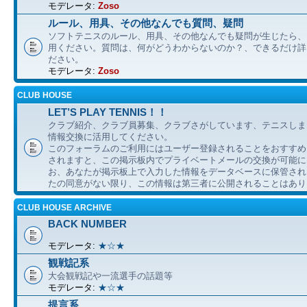
モデレータ:
Zoso
ルール、用具、その他なんでも質問、疑問
ソフトテニスのルール、用具、その他なんでも疑問が生じたら、
用ください。質問は、何がどうわからないのか？、できるだけ詳
ださい。
モデレータ:
Zoso
CLUB HOUSE
LET’S PLAY TENNIS！！
クラブ紹介、クラブ員募集、クラブさがしています、テニスしま
情報交換に活用してください。
このフォーラムのご利用にはユーザー登録されることをおすすめ
されますと、この掲示板内でプライベートメールの交換が可能に
お、あなたが掲示板上で入力した情報をデータベースに保管され
たの同意がない限り、この情報は第三者に公開されることはあり
CLUB HOUSE ARCHIVE
BACK NUMBER
モデレータ:
★☆★
観戦記系
大会観戦記や一流選手の話題等
モデレータ:
★☆★
提言系