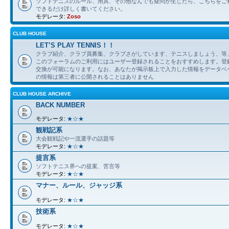
ソフトテニスのルール、用具、その他なんでも疑問が生じたら、こちらをご
できるだけ詳しく書いてください。
モデレータ:
Zoso
CLUB HOUSE
LET’S PLAY TENNIS！！
クラブ紹介、クラブ員募集、クラブさがしています、テニスしましょう、等
このフォーラムのご利用にはユーザー登録されることをおすすめします。登
交換が可能になります。なお、あなたが掲示板上で入力した情報をデータベ
の情報は第三者に公開されることはありません
CLUB HOUSE ARCHIVE
BACK NUMBER
モデレータ:
★☆★
観戦記系
大会観戦記や一流選手の話題等
モデレータ:
★☆★
提言系
ソフトテニス界への提案、苦言等
モデレータ:
★☆★
マナー、ルール、ジャッジ系
モデレータ:
★☆★
技術系
モデレータ:
★☆★