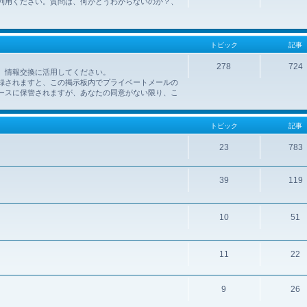
利用ください。質問は、何がどうわからないのか？、
トピック
記事
278
724
、情報交換に活用してください。
録されますと、この掲示板内でプライベートメールの
ースに保管されますが、あなたの同意がない限り、こ
トピック
記事
23
783
39
119
10
51
11
22
9
26