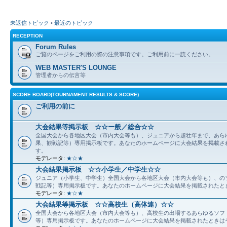
未返信トピック
•
最近のトピック
RECEPTION
Forum Rules
ご覧のページをご利用の際の注意事項です。ご利用前に一読ください。
WEB MASTER'S LOUNGE
管理者からの伝言等
SCORE BOARD(TOURNAMENT RESULTS & SCORE)
ご利用の前に
大会結果等掲示板 ☆☆ー般／総合☆☆
全国大会から各地区大会（市内大会等も）、ジュニアから超壮年まで、あら
果、観戦記等）専用掲示板です。あなたのホームページに大会結果を掲載さ
す。
モデレータ:
★☆★
大会結果掲示板 ☆☆小学生／中学生☆☆
ジュニア（小学生、中学生）全国大会から各地区大会（市内大会等も）、の
戦記等）専用掲示板です。あなたのホームページに大会結果を掲載されたと
モデレータ:
★☆★
大会結果等掲示板 ☆☆高校生（高体連）☆☆
全国大会から各地区大会（市内大会等も）、高校生の出場するあらゆるソフ
等）専用掲示板です。あなたのホームページに大会結果を掲載されたときは