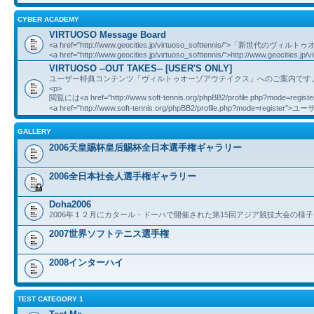
CYBER ACADEMY
VIRTUOSO Message Board
<a href="http://www.geocities.jp/virtuoso_softtennis/">「新世
<a href="http://www.geocities.jp/virtuoso_softtennis/">http://www.geocities.jp/v
VIRTUOSO --OUT TAKES-- [USER'S ONLY]
ユーザー特典コンテンツ「ヴィルトゥオーゾアウテイクス」へのご案内です
<p>
閲覧には<a href="http://www.soft-tennis.org/phpBB2/profile.php?mod
<a href="http://www.soft-tennis.org/phpBB2/profile.php?mode=registe
GALLERY
2006天皇賜杯皇后賜杯全日本選手権ギャラリー
2006全日本社会人選手権ギャラリー
Doha2006
2006年１２月にカタール・ドーハで開催された第15回アジア競技大会の様子
2007世界ソフトテニス選手権
2008インターハイ
TEST CATEGORY 1