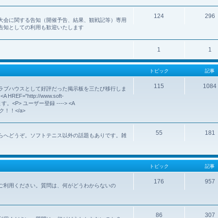
124
296
大会に関する告知（開催予告、結果、観戦記等）専用
告知としての利用も歓迎いたします
1
1
トピック
記事
115
1084
ラブハウスとして好評だった掲示板を三たび移行しま
http://www.soft-
いします。<P> ユーザー登録 ----> <A
クリック！！</a>
55
181
らへどうぞ。ソフトテニス以外の話題もありです。雑
トピック
記事
176
957
ご利用ください。質問は、何がどうわからないの
86
307