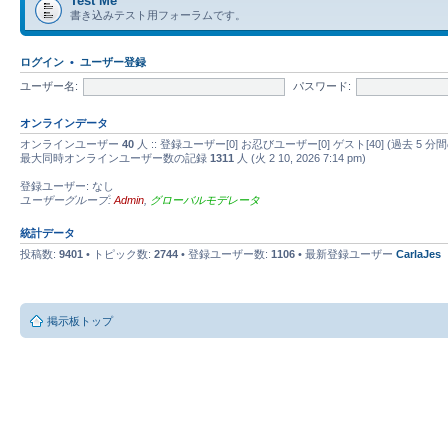
Test Me
書き込みテスト用フォーラムです。
ログイン
•
ユーザー登録
ユーザー名:
パスワード:
オンラインデータ
オンラインユーザー
40
人 :: 登録ユーザー[0] お忍びユーザー[0] ゲスト[40] (過去
最大同時オンラインユーザー数の記録
1311
人 (火 2 10, 2026 7:14 pm)
登録ユーザー: なし
ユーザーグループ:
Admin
,
グローバルモデレータ
統計データ
投稿数:
9401
• トピック数:
2744
• 登録ユーザー数:
1106
• 最新登録ユーザー
CarlaJes
掲示板トップ