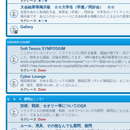
モデレータ:
★☆★
大会結果等掲示板 ☆☆大学生（学連／同好会） ☆☆
全国大会から各地区大会、体育会（学連）、同好会、大学生のソフトテニス
掲示板です。あなたのホームページに大会結果を掲載されたときはその更新
モデレータ:
★☆★
Gallery
CENTER COURT
Soft Tennis SYMPOSIUM
ここがメインコンテンツ。ソフトテニスに関する提案、議論の場です。旧ク
した。前向きな議論、討論を期待してます。<BR>健全な掲示板運営のために<A HREF="
tennis.org/phpBB2/profile.php?mode=register">ユーザー登録</a>をお願
HREF="http://www.soft-tennis.org/phpBB2/profile.php?mode=register">
モデレータ:
Zoso
Cyber Lounge
雑談掲示板 大会を見にいっての感想、観戦記等（テレビ観戦記も）もこち
感、雑文、随想 etc.etc...ざっくばらんに。。。。
モデレータ:
Zoso
Q & A 質問はここで！
技術、戦術、セオリー等についてのQA
ソフトテニスの技術全般、戦術、セオリーについての質問、疑問はこちらを
か？、できるだけ詳しく書いてください。
モデレータ:
Zoso
ルール、用具、その他なんでも質問、疑問