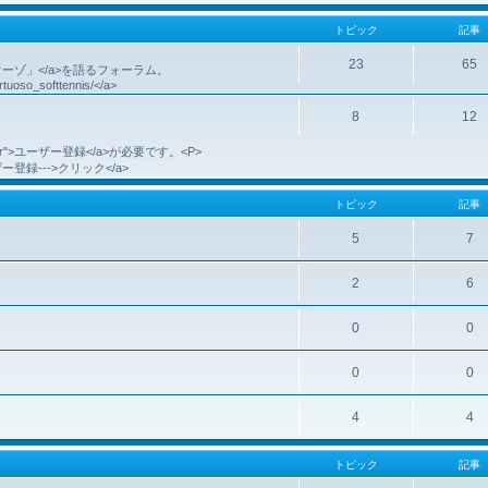
トピック
記事
23
65
代のヴィルトゥオーゾ」</a>を語るフォーラム。
irtuoso_softtennis/</a>
8
12
。
e=register">ユーザー登録</a>が必要です。<P>
r">ユーザー登録--->クリック</a>
トピック
記事
5
7
2
6
0
0
0
0
4
4
トピック
記事