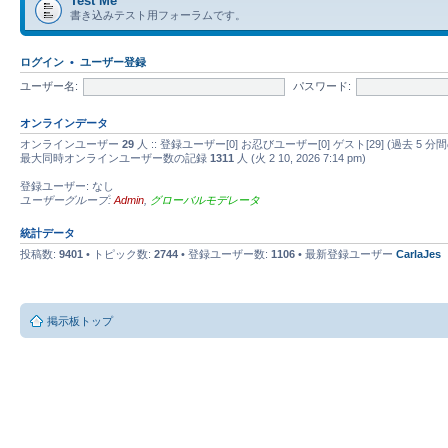
Test Me
書き込みテスト用フォーラムです。
ログイン
•
ユーザー登録
ユーザー名:
パスワード:
オンラインデータ
オンラインユーザー
29
人 :: 登録ユーザー[0] お忍びユーザー[0] ゲスト[29] (過去
最大同時オンラインユーザー数の記録
1311
人 (火 2 10, 2026 7:14 pm)
登録ユーザー: なし
ユーザーグループ:
Admin
,
グローバルモデレータ
統計データ
投稿数:
9401
• トピック数:
2744
• 登録ユーザー数:
1106
• 最新登録ユーザー
CarlaJes
掲示板トップ