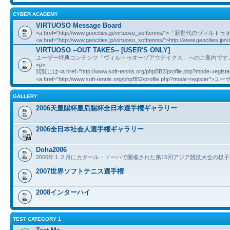
CYBER ACADEMY
VIRTUOSO Message Board
<a href="http://www.geocities.jp/virtuoso_softtennis/">「新世
<a href="http://www.geocities.jp/virtuoso_softtennis/">http://www.geocities.jp/v
VIRTUOSO --OUT TAKES-- [USER'S ONLY]
ユーザー特典コンテンツ「ヴィルトゥオーゾアウテイクス」へのご案内です
<p>
閲覧には<a href="http://www.soft-tennis.org/phpBB2/profile.php?mod
<a href="http://www.soft-tennis.org/phpBB2/profile.php?mode=registe
GALLERY
2006天皇賜杯皇后賜杯全日本選手権ギャラリー
2006全日本社会人選手権ギャラリー
Doha2006
2006年１２月にカタール・ドーハで開催された第15回アジア競技大会の様子
2007世界ソフトテニス選手権
2008インターハイ
TEST CATEGORY 1