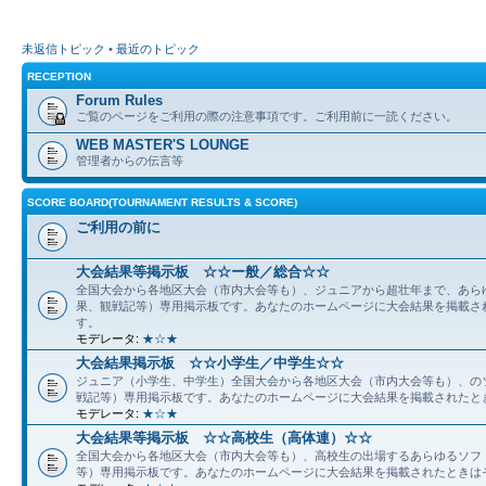
未返信トピック
•
最近のトピック
RECEPTION
Forum Rules
ご覧のページをご利用の際の注意事項です。ご利用前に一読ください。
WEB MASTER'S LOUNGE
管理者からの伝言等
SCORE BOARD(TOURNAMENT RESULTS & SCORE)
ご利用の前に
大会結果等掲示板 ☆☆ー般／総合☆☆
全国大会から各地区大会（市内大会等も）、ジュニアから超壮年まで、あら
果、観戦記等）専用掲示板です。あなたのホームページに大会結果を掲載さ
す。
モデレータ:
★☆★
大会結果掲示板 ☆☆小学生／中学生☆☆
ジュニア（小学生、中学生）全国大会から各地区大会（市内大会等も）、の
戦記等）専用掲示板です。あなたのホームページに大会結果を掲載されたと
モデレータ:
★☆★
大会結果等掲示板 ☆☆高校生（高体連）☆☆
全国大会から各地区大会（市内大会等も）、高校生の出場するあらゆるソフ
等）専用掲示板です。あなたのホームページに大会結果を掲載されたときは