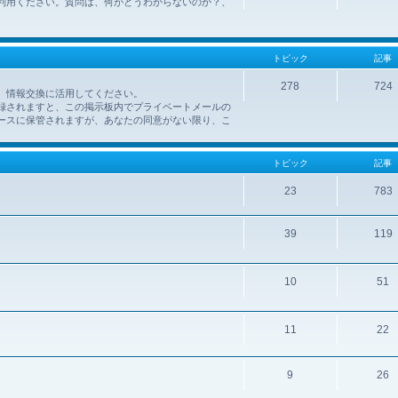
利用ください。質問は、何がどうわからないのか？、
トピック
記事
278
724
、情報交換に活用してください。
録されますと、この掲示板内でプライベートメールの
ースに保管されますが、あなたの同意がない限り、こ
トピック
記事
23
783
39
119
10
51
11
22
9
26