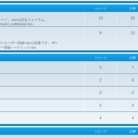
トピック
記事
23
65
代のヴィルトゥオーゾ」</a>を語るフォーラム。
irtuoso_softtennis/</a>
8
12
。
e=register">ユーザー登録</a>が必要です。<P>
r">ユーザー登録--->クリック</a>
トピック
記事
5
7
2
6
0
0
0
0
4
4
トピック
記事