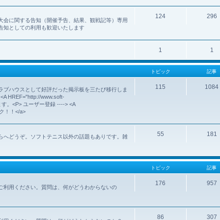
124
296
大会に関する告知（開催予告、結果、観戦記等）専用
告知としての利用も歓迎いたします
1
1
トピック
記事
115
1084
ラブハウスとして好評だった掲示板を三たび移行しま
http://www.soft-
いします。<P> ユーザー登録 ----> <A
クリック！！</a>
55
181
らへどうぞ。ソフトテニス以外の話題もありです。雑
トピック
記事
176
957
ご利用ください。質問は、何がどうわからないの
86
307