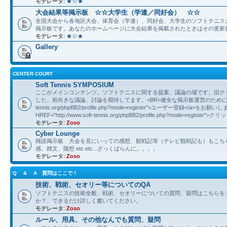
モデレータ:
★☆★
大会結果等掲示板 ☆☆大学生（学連／同好会） ☆☆
全国大会から各地区大会、体育会（学連）、同好会、大学生のソフトテニス
掲示板です。あなたのホームページに大会結果を掲載されたときはその更新
モデレータ:
★☆★
Gallery
CENTER COURT
Soft Tennis SYMPOSIUM
ここがメインコンテンツ。ソフトテニスに関する提案、議論の場です。旧ク
した。前向きな議論、討論を期待してます。<BR>健全な掲示板運営のために<A HREF="
tennis.org/phpBB2/profile.php?mode=register">ユーザー登録</a>をお願
HREF="http://www.soft-tennis.org/phpBB2/profile.php?mode=register">
モデレータ:
Zoso
Cyber Lounge
雑談掲示板 大会を見にいっての感想、観戦記等（テレビ観戦記も）もこち
感、雑文、随想 etc.etc...ざっくばらんに。。。。
モデレータ:
Zoso
Q & A 質問はここで！
技術、戦術、セオリー等についてのQA
ソフトテニスの技術全般、戦術、セオリーについての質問、疑問はこちらを
か？、できるだけ詳しく書いてください。
モデレータ:
Zoso
ルール、用具、その他なんでも質問、疑問