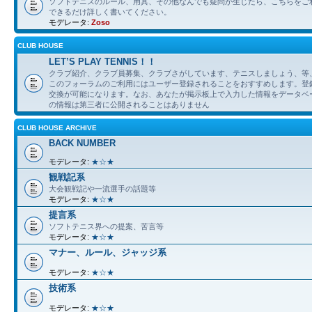
ソフトテニスのルール、用具、その他なんでも疑問が生じたら、こちらをご
できるだけ詳しく書いてください。
モデレータ:
Zoso
CLUB HOUSE
LET’S PLAY TENNIS！！
クラブ紹介、クラブ員募集、クラブさがしています、テニスしましょう、等
このフォーラムのご利用にはユーザー登録されることをおすすめします。登
交換が可能になります。なお、あなたが掲示板上で入力した情報をデータベ
の情報は第三者に公開されることはありません
CLUB HOUSE ARCHIVE
BACK NUMBER
モデレータ:
★☆★
観戦記系
大会観戦記や一流選手の話題等
モデレータ:
★☆★
提言系
ソフトテニス界への提案、苦言等
モデレータ:
★☆★
マナー、ルール、ジャッジ系
モデレータ:
★☆★
技術系
モデレータ:
★☆★