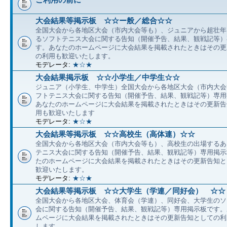
大会結果等掲示板 ☆☆ー般／総合☆☆
全国大会から各地区大会（市内大会等も）、ジュニアから超壮年
るソフトテニス大会に関する告知（開催予告、結果、観戦記等）
す。あなたのホームページに大会結果を掲載されたときはその更
の利用も歓迎いたします。
モデレータ:
★☆★
大会結果掲示板 ☆☆小学生／中学生☆☆
ジュニア（小学生、中学生）全国大会から各地区大会（市内大会
フトテニス大会に関する告知（開催予告、結果、観戦記等）専用
あなたのホームページに大会結果を掲載されたときはその更新告
用も歓迎いたします
モデレータ:
★☆★
大会結果等掲示板 ☆☆高校生（高体連）☆☆
全国大会から各地区大会（市内大会等も）、高校生の出場するあ
テニス大会に関する告知（開催予告、結果、観戦記等）専用掲示
たのホームページに大会結果を掲載されたときはその更新告知と
歓迎いたします。
モデレータ:
★☆★
大会結果等掲示板 ☆☆大学生（学連／同好会） ☆☆
全国大会から各地区大会、体育会（学連）、同好会、大学生のソ
会に関する告知（開催予告、結果、観戦記等）専用掲示板です。
ムページに大会結果を掲載されたときはその更新告知としての利
します