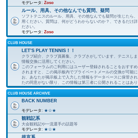
モデレータ:
Zoso
ルール、用具、その他なんでも質問、疑問
ソフトテニスのルール、用具、その他なんでも疑問が生じたら、
用ください。質問は、何がどうわからないのか？、できるだけ詳
ださい。
モデレータ:
Zoso
CLUB HOUSE
LET’S PLAY TENNIS！！
クラブ紹介、クラブ員募集、クラブさがしています、テニスしま
情報交換に活用してください。
このフォーラムのご利用にはユーザー登録されることをおすすめ
されますと、この掲示板内でプライベートメールの交換が可能に
お、あなたが掲示板上で入力した情報をデータベースに保管され
たの同意がない限り、この情報は第三者に公開されることはあり
CLUB HOUSE ARCHIVE
BACK NUMBER
モデレータ:
★☆★
観戦記系
大会観戦記や一流選手の話題等
モデレータ:
★☆★
提言系