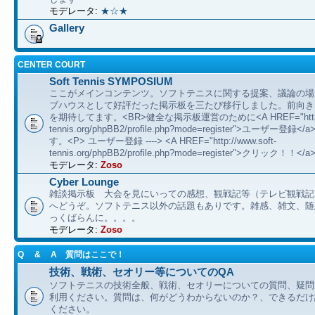
モデレータ:
★☆★
Gallery
CENTER COURT
Soft Tennis SYMPOSIUM
ここがメインコンテンツ。ソフトテニスに関する提案、議論の場
ブハウスとして好評だった掲示板を三たび移行しました。前向き
を期待してます。<BR>健全な掲示板運営のために<A HREF="http://
tennis.org/phpBB2/profile.php?mode=register">ユーザー登
す。<P> ユーザー登録 ----> <A HREF="http://www.soft-
tennis.org/phpBB2/profile.php?mode=register">クリック！！</a
モデレータ:
Zoso
Cyber Lounge
雑談掲示板 大会を見にいっての感想、観戦記等（テレビ観戦記
へどうぞ。ソフトテニス以外の話題もありです。雑感、雑文、随想 etc
っくばらんに。。。。
モデレータ:
Zoso
Q & A 質問はここで！
技術、戦術、セオリー等についてのQA
ソフトテニスの技術全般、戦術、セオリーについての質問、疑問
利用ください。質問は、何がどうわからないのか？、できるだけ
ください。