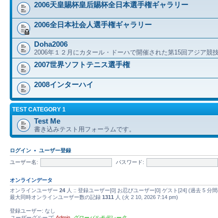
2006天皇賜杯皇后賜杯全日本選手権ギャラリー
2006全日本社会人選手権ギャラリー
Doha2006
2006年１２月にカタール・ドーハで開催された第15回アジア競
2007世界ソフトテニス選手権
2008インターハイ
TEST CATEGORY 1
Test Me
書き込みテスト用フォーラムです。
ログイン
•
ユーザー登録
ユーザー名:
パスワード:
オンラインデータ
オンラインユーザー
24
人 :: 登録ユーザー[0] お忍びユーザー[0] ゲスト[24] (過去
最大同時オンラインユーザー数の記録
1311
人 (火 2 10, 2026 7:14 pm)
登録ユーザー: なし
ユーザーグループ:
Admin
,
グローバルモデレータ