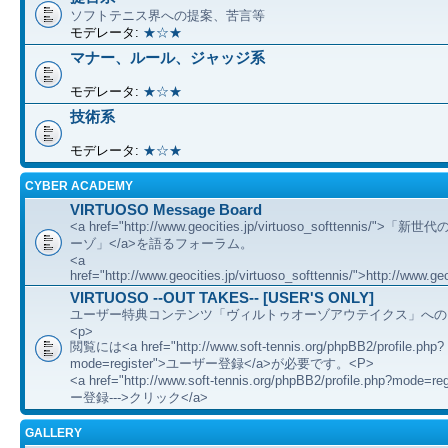
ソフトテニス界への提案、苦言等
モデレータ:
★☆★
マナー、ルール、ジャッジ系
モデレータ:
★☆★
技術系
モデレータ:
★☆★
CYBER ACADEMY
VIRTUOSO Message Board
<a href="http://www.geocities.jp/virtuoso_softtennis/"
ーゾ」</a>を語るフォーラム。
<a
href="http://www.geocities.jp/virtuoso_softtennis/">http://www.geo
VIRTUOSO --OUT TAKES-- [USER'S ONLY]
ユーザー特典コンテンツ「ヴィルトゥオーゾアウテイクス」への
<p>
閲覧には<a href="http://www.soft-tennis.org/phpBB2/profile.php?
mode=register">ユーザー登録</a>が必要です。<P>
<a href="http://www.soft-tennis.org/phpBB2/profile.php?mode=
ー登録--->クリック</a>
GALLERY