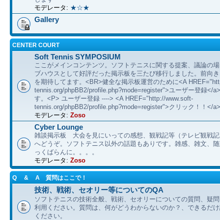
モデレータ:
★☆★
Gallery
CENTER COURT
Soft Tennis SYMPOSIUM
ここがメインコンテンツ。ソフトテニスに関する提案、議論の場
ブハウスとして好評だった掲示板を三たび移行しました。前向き
を期待してます。<BR>健全な掲示板運営のために<A HREF="http://
tennis.org/phpBB2/profile.php?mode=register">ユーザー登
す。<P> ユーザー登録 ----> <A HREF="http://www.soft-
tennis.org/phpBB2/profile.php?mode=register">クリック！！</a
モデレータ:
Zoso
Cyber Lounge
雑談掲示板 大会を見にいっての感想、観戦記等（テレビ観戦記
へどうぞ。ソフトテニス以外の話題もありです。雑感、雑文、随想 etc
っくばらんに。。。。
モデレータ:
Zoso
Q & A 質問はここで！
技術、戦術、セオリー等についてのQA
ソフトテニスの技術全般、戦術、セオリーについての質問、疑問
利用ください。質問は、何がどうわからないのか？、できるだけ
ください。