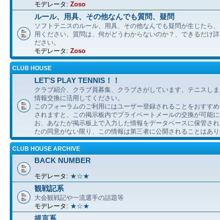
モデレータ:
Zoso
ルール、用具、その他なんでも質問、疑問
ソフトテニスのルール、用具、その他なんでも疑問が生じたら、
用ください。質問は、何がどうわからないのか？、できるだけ詳
ださい。
モデレータ:
Zoso
CLUB HOUSE
LET’S PLAY TENNIS！！
クラブ紹介、クラブ員募集、クラブさがしています、テニスしま
情報交換に活用してください。
このフォーラムのご利用にはユーザー登録されることをおすすめ
されますと、この掲示板内でプライベートメールの交換が可能に
お、あなたが掲示板上で入力した情報をデータベースに保管され
たの同意がない限り、この情報は第三者に公開されることはあり
CLUB HOUSE ARCHIVE
BACK NUMBER
モデレータ:
★☆★
観戦記系
大会観戦記や一流選手の話題等
モデレータ:
★☆★
提言系