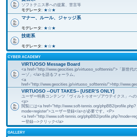
ソフトテニス界への提案、苦言等
モデレータ:
★☆★
マナー、ルール、ジャッジ系
モデレータ:
★☆★
技術系
モデレータ:
★☆★
CYBER ACADEMY
VIRTUOSO Message Board
<a href="http://www.geocities.jp/virtuoso_softtennis/"
ーゾ」</a>を語るフォーラム。
<a
href="http://www.geocities.jp/virtuoso_softtennis/">http://www.geo
VIRTUOSO --OUT TAKES-- [USER'S ONLY]
ユーザー特典コンテンツ「ヴィルトゥオーゾアウテイクス」への
<p>
閲覧には<a href="http://www.soft-tennis.org/phpBB2/profile.php?
mode=register">ユーザー登録</a>が必要です。<P>
<a href="http://www.soft-tennis.org/phpBB2/profile.php?mode=
ー登録--->クリック</a>
GALLERY