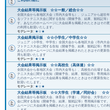
大会結果等掲示板 ☆☆ー般／総合☆☆
全国大会から各地区大会（市内大会等も）、ジュニアから超壮年
るソフトテニス大会に関する告知（開催予告、結果、観戦記等）
す。あなたのホームページに大会結果を掲載されたときはその更
の利用も歓迎いたします。
モデレータ:
★☆★
大会結果掲示板 ☆☆小学生／中学生☆☆
ジュニア（小学生、中学生）全国大会から各地区大会（市内大会
フトテニス大会に関する告知（開催予告、結果、観戦記等）専用
あなたのホームページに大会結果を掲載されたときはその更新告
用も歓迎いたします
モデレータ:
★☆★
大会結果等掲示板 ☆☆高校生（高体連）☆☆
全国大会から各地区大会（市内大会等も）、高校生の出場するあ
テニス大会に関する告知（開催予告、結果、観戦記等）専用掲示
たのホームページに大会結果を掲載されたときはその更新告知と
歓迎いたします。
モデレータ:
★☆★
大会結果等掲示板 ☆☆大学生（学連／同好会） ☆☆
全国大会から各地区大会、体育会（学連）、同好会、大学生のソ
会に関する告知（開催予告、結果、観戦記等）専用掲示板です。
ムページに大会結果を掲載されたときはその更新告知としての利
します