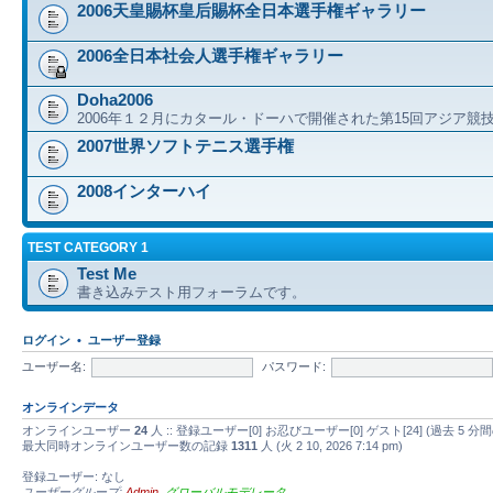
2006天皇賜杯皇后賜杯全日本選手権ギャラリー
2006全日本社会人選手権ギャラリー
Doha2006
2006年１２月にカタール・ドーハで開催された第15回アジア競
2007世界ソフトテニス選手権
2008インターハイ
TEST CATEGORY 1
Test Me
書き込みテスト用フォーラムです。
ログイン
•
ユーザー登録
ユーザー名:
パスワード:
オンラインデータ
オンラインユーザー
24
人 :: 登録ユーザー[0] お忍びユーザー[0] ゲスト[24] (過去
最大同時オンラインユーザー数の記録
1311
人 (火 2 10, 2026 7:14 pm)
登録ユーザー: なし
ユーザーグループ:
Admin
,
グローバルモデレータ