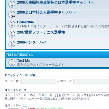
2006天皇賜杯皇后賜杯全日本選手権ギャラリー
2006全日本社会人選手権ギャラリー
Doha2006
2006年１２月にカタール・ドーハで開催された第15回アジア競
2007世界ソフトテニス選手権
2008インターハイ
TEST CATEGORY 1
Test Me
書き込みテスト用フォーラムです。
ログイン
•
ユーザー登録
ユーザー名:
パスワード:
オンラインデータ
オンラインユーザー
23
人 :: 登録ユーザー[0] お忍びユーザー[0] ゲスト[23] (過去
最大同時オンラインユーザー数の記録
1311
人 (火 2 10, 2026 7:14 pm)
登録ユーザー: なし
ユーザーグループ:
Admin
,
グローバルモデレータ