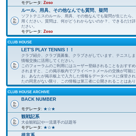
モデレータ:
Zoso
ルール、用具、その他なんでも質問、疑問
ソフトテニスのルール、用具、その他なんでも疑問が生じたら、
用ください。質問は、何がどうわからないのか？、できるだけ詳
ださい。
モデレータ:
Zoso
CLUB HOUSE
LET’S PLAY TENNIS！！
クラブ紹介、クラブ員募集、クラブさがしています、テニスしま
情報交換に活用してください。
このフォーラムのご利用にはユーザー登録されることをおすすめ
されますと、この掲示板内でプライベートメールの交換が可能に
お、あなたが掲示板上で入力した情報をデータベースに保管され
たの同意がない限り、この情報は第三者に公開されることはあり
CLUB HOUSE ARCHIVE
BACK NUMBER
モデレータ:
★☆★
観戦記系
大会観戦記や一流選手の話題等
モデレータ:
★☆★
提言系