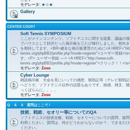
モデレータ:
★☆★
Gallery
CENTER COURT
Soft Tennis SYMPOSIUM
ここがメインコンテンツ。ソフトテニスに関する提案、議論の場
ブハウスとして好評だった掲示板を三たび移行しました。前向き
を期待してます。<BR>健全な掲示板運営のために<A HREF="http://
tennis.org/phpBB2/profile.php?mode=register">ユーザー登
す。<P> ユーザー登録 ----> <A HREF="http://www.soft-
tennis.org/phpBB2/profile.php?mode=register">クリック！！</a
モデレータ:
Zoso
Cyber Lounge
雑談掲示板 大会を見にいっての感想、観戦記等（テレビ観戦記
へどうぞ。ソフトテニス以外の話題もありです。雑感、雑文、随想 etc
っくばらんに。。。。
モデレータ:
Zoso
Q & A 質問はここで！
技術、戦術、セオリー等についてのQA
ソフトテニスの技術全般、戦術、セオリーについての質問、疑問
利用ください。質問は、何がどうわからないのか？、できるだけ
ください。