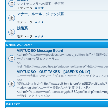
ソフトテニス界への提案、苦言等
モデレータ:
★☆★
マナー、ルール、ジャッジ系
モデレータ:
★☆★
技術系
モデレータ:
★☆★
CYBER ACADEMY
VIRTUOSO Message Board
<a href="http://www.geocities.jp/virtuoso_softtennis/"
ーゾ」</a>を語るフォーラム。
<a
href="http://www.geocities.jp/virtuoso_softtennis/">http://www.geo
VIRTUOSO --OUT TAKES-- [USER'S ONLY]
ユーザー特典コンテンツ「ヴィルトゥオーゾアウテイクス」への
<p>
閲覧には<a href="http://www.soft-tennis.org/phpBB2/profile.php?
mode=register">ユーザー登録</a>が必要です。<P>
<a href="http://www.soft-tennis.org/phpBB2/profile.php?mode=
ー登録--->クリック</a>
GALLERY