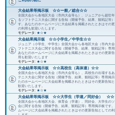
大会結果等掲示板 ☆☆ー般／総合☆☆
全国大会から各地区大会（市内大会等も）、ジュニアから超壮年
るソフトテニス大会に関する告知（開催予告、結果、観戦記等）
す。あなたのホームページに大会結果を掲載されたときはその更
の利用も歓迎いたします。
モデレータ:
★☆★
大会結果掲示板 ☆☆小学生／中学生☆☆
ジュニア（小学生、中学生）全国大会から各地区大会（市内大会
フトテニス大会に関する告知（開催予告、結果、観戦記等）専用
あなたのホームページに大会結果を掲載されたときはその更新告
用も歓迎いたします
モデレータ:
★☆★
大会結果等掲示板 ☆☆高校生（高体連）☆☆
全国大会から各地区大会（市内大会等も）、高校生の出場するあ
テニス大会に関する告知（開催予告、結果、観戦記等）専用掲示
たのホームページに大会結果を掲載されたときはその更新告知と
歓迎いたします。
モデレータ:
★☆★
大会結果等掲示板 ☆☆大学生（学連／同好会） ☆☆
全国大会から各地区大会、体育会（学連）、同好会、大学生のソ
会に関する告知（開催予告、結果、観戦記等）専用掲示板です。
ムページに大会結果を掲載されたときはその更新告知としての利
します