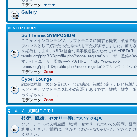
モデレータ:
★☆★
Gallery
CENTER COURT
Soft Tennis SYMPOSIUM
ここがメインコンテンツ。ソフトテニスに関する提案、議論の場
ブハウスとして好評だった掲示板を三たび移行しました。前向き
を期待してます。<BR>健全な掲示板運営のために<A HREF="http://
tennis.org/phpBB2/profile.php?mode=register">ユーザー登
す。<P> ユーザー登録 ----> <A HREF="http://www.soft-
tennis.org/phpBB2/profile.php?mode=register">クリック！！</a
モデレータ:
Zoso
Cyber Lounge
雑談掲示板 大会を見にいっての感想、観戦記等（テレビ観戦記
へどうぞ。ソフトテニス以外の話題もありです。雑感、雑文、随想 etc
っくばらんに。。。。
モデレータ:
Zoso
Q & A 質問はここで！
技術、戦術、セオリー等についてのQA
ソフトテニスの技術全般、戦術、セオリーについての質問、疑問
利用ください。質問は、何がどうわからないのか？、できるだけ
ください。