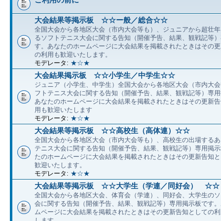
大会結果等掲示板 ☆☆ー般／総合☆☆
全国大会から各地区大会（市内大会等も）、ジュニアから超壮年
るソフトテニス大会に関する告知（開催予告、結果、観戦記等）
す。あなたのホームページに大会結果を掲載されたときはその更
の利用も歓迎いたします。
モデレータ:
★☆★
大会結果掲示板 ☆☆小学生／中学生☆☆
ジュニア（小学生、中学生）全国大会から各地区大会（市内大会
フトテニス大会に関する告知（開催予告、結果、観戦記等）専用
あなたのホームページに大会結果を掲載されたときはその更新告
用も歓迎いたします
モデレータ:
★☆★
大会結果等掲示板 ☆☆高校生（高体連）☆☆
全国大会から各地区大会（市内大会等も）、高校生の出場するあ
テニス大会に関する告知（開催予告、結果、観戦記等）専用掲示
たのホームページに大会結果を掲載されたときはその更新告知と
歓迎いたします。
モデレータ:
★☆★
大会結果等掲示板 ☆☆大学生（学連／同好会） ☆☆
全国大会から各地区大会、体育会（学連）、同好会、大学生のソ
会に関する告知（開催予告、結果、観戦記等）専用掲示板です。
ムページに大会結果を掲載されたときはその更新告知としての利
します