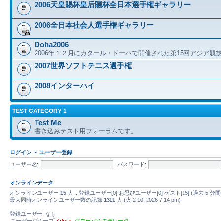
2006天皇賜杯皇后賜杯全日本選手権ギャラリー
2006全日本社会人選手権ギャラリー
Doha2006
2006年１２月にカタール・ドーハで開催された第15回アジア競
2007世界ソフトテニス選手権
2008インターハイ
TEST CATEGORY 1
Test Me
書き込みテスト用フォーラムです。
ログイン
•
ユーザー登録
ユーザー名:
パスワード:
オンラインデータ
オンラインユーザー
15
人 :: 登録ユーザー[0] お忍びユーザー[0] ゲスト[15] (過去
最大同時オンラインユーザー数の記録
1311
人 (火 2 10, 2026 7:14 pm)
登録ユーザー: なし
ユーザーグループ:
Admin
,
グローバルモデレータ