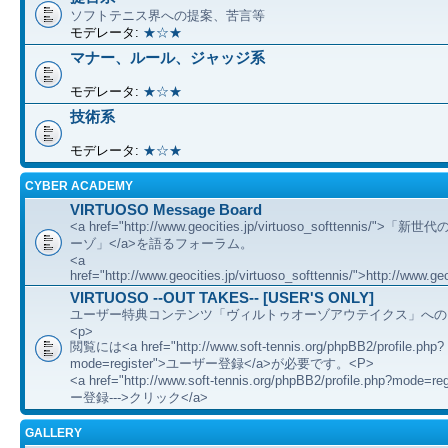
ソフトテニス界への提案、苦言等
モデレータ:
★☆★
マナー、ルール、ジャッジ系
モデレータ:
★☆★
技術系
モデレータ:
★☆★
CYBER ACADEMY
VIRTUOSO Message Board
<a href="http://www.geocities.jp/virtuoso_softtennis/"
ーゾ」</a>を語るフォーラム。
<a
href="http://www.geocities.jp/virtuoso_softtennis/">http://www.geo
VIRTUOSO --OUT TAKES-- [USER'S ONLY]
ユーザー特典コンテンツ「ヴィルトゥオーゾアウテイクス」への
<p>
閲覧には<a href="http://www.soft-tennis.org/phpBB2/profile.php?
mode=register">ユーザー登録</a>が必要です。<P>
<a href="http://www.soft-tennis.org/phpBB2/profile.php?mode=
ー登録--->クリック</a>
GALLERY