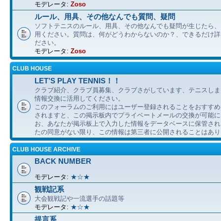
モデレータ:
Zoso
ルール、用具、その他なんでも質問、疑問
ソフトテニスのルール、用具、その他なんでも疑問が生じたら、
用ください。質問は、何がどうわからないのか？、できるだけ詳
ださい。
モデレータ:
Zoso
CLUB HOUSE
LET’S PLAY TENNIS！！
クラブ紹介、クラブ員募集、クラブさがしています、テニスしま
情報交換に活用してください。
このフォーラムのご利用にはユーザー登録されることをおすすめ
されますと、この掲示板内でプライベートメールの交換が可能に
お、あなたが掲示板上で入力した情報をデータベースに保管され
たの同意がない限り、この情報は第三者に公開されることはあり
CLUB HOUSE ARCHIVE
BACK NUMBER
モデレータ:
★☆★
観戦記系
大会観戦記や一流選手の話題等
モデレータ:
★☆★
提言系