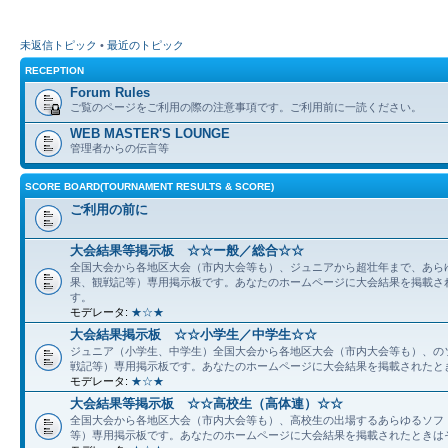
未返信トピック
•
最近のトピック
RECEPTION
Forum Rules
ご覧のページをご利用の際の注意事項です。ご利用前に一読ください。
WEB MASTER'S LOUNGE
管理者からの伝言等
SCORE BOARD(TOURNAMENT RESULTS & SCORE)
ご利用の前に
大会結果等掲示板 ☆☆ー般／総合☆☆
全国大会から各地区大会（市内大会等も）、ジュニアから超壮年まで、あら
果、観戦記等）専用掲示板です。あなたのホームページに大会結果を掲載さ
す。
モデレータ:
★☆★
大会結果掲示板 ☆☆小学生／中学生☆☆
ジュニア（小学生、中学生）全国大会から各地区大会（市内大会等も）、の
戦記等）専用掲示板です。あなたのホームページに大会結果を掲載されたと
モデレータ:
★☆★
大会結果等掲示板 ☆☆高校生（高体連）☆☆
全国大会から各地区大会（市内大会等も）、高校生の出場するあらゆるソフ
等）専用掲示板です。あなたのホームページに大会結果を掲載されたときは