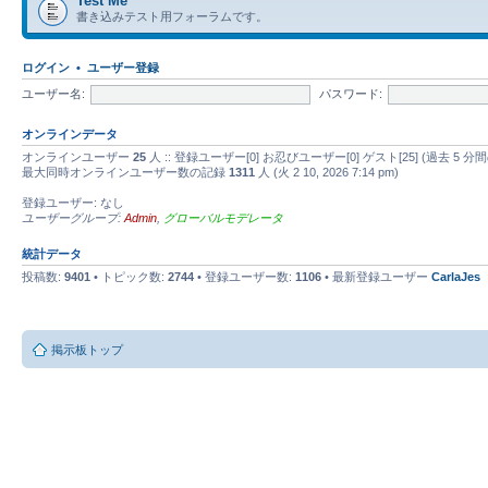
Test Me
書き込みテスト用フォーラムです。
ログイン
•
ユーザー登録
ユーザー名:
パスワード:
オンラインデータ
オンラインユーザー
25
人 :: 登録ユーザー[0] お忍びユーザー[0] ゲスト[25] (過去
最大同時オンラインユーザー数の記録
1311
人 (火 2 10, 2026 7:14 pm)
登録ユーザー: なし
ユーザーグループ:
Admin
,
グローバルモデレータ
統計データ
投稿数:
9401
• トピック数:
2744
• 登録ユーザー数:
1106
• 最新登録ユーザー
CarlaJes
掲示板トップ