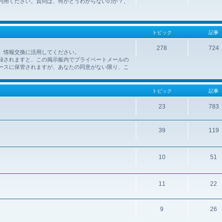
利用ください。質問は、何がどうわからないのか？、
トピック
記事
278
724
、情報交換に活用してください。
録されますと、この掲示板内でプライベートメールの
ースに保管されますが、あなたの同意がない限り、こ
トピック
記事
23
783
39
119
10
51
11
22
9
26