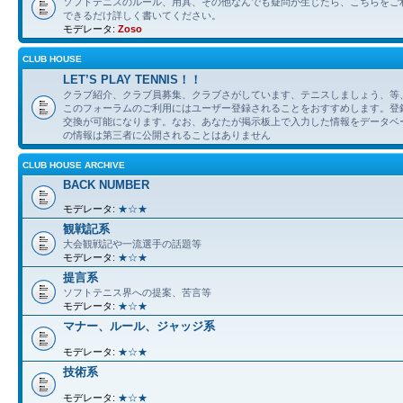
ソフトテニスのルール、用具、その他なんでも疑問が生じたら、こちらをご
できるだけ詳しく書いてください。
モデレータ:
Zoso
CLUB HOUSE
LET’S PLAY TENNIS！！
クラブ紹介、クラブ員募集、クラブさがしています、テニスしましょう、等
このフォーラムのご利用にはユーザー登録されることをおすすめします。登
交換が可能になります。なお、あなたが掲示板上で入力した情報をデータベ
の情報は第三者に公開されることはありません
CLUB HOUSE ARCHIVE
BACK NUMBER
モデレータ:
★☆★
観戦記系
大会観戦記や一流選手の話題等
モデレータ:
★☆★
提言系
ソフトテニス界への提案、苦言等
モデレータ:
★☆★
マナー、ルール、ジャッジ系
モデレータ:
★☆★
技術系
モデレータ:
★☆★