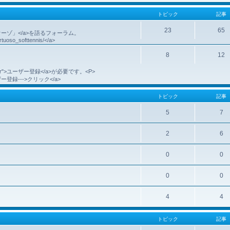
トピック
記事
23
65
代のヴィルトゥオーゾ」</a>を語るフォーラム。
irtuoso_softtennis/</a>
8
12
。
e=register">ユーザー登録</a>が必要です。<P>
r">ユーザー登録--->クリック</a>
トピック
記事
5
7
2
6
0
0
0
0
4
4
トピック
記事