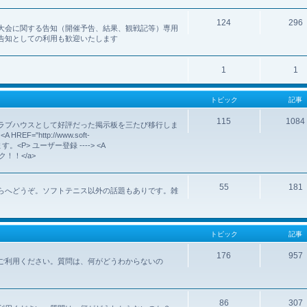
124
296
大会に関する告知（開催予告、結果、観戦記等）専用
告知としての利用も歓迎いたします
1
1
トピック
記事
115
1084
ラブハウスとして好評だった掲示板を三たび移行しま
http://www.soft-
いします。<P> ユーザー登録 ----> <A
クリック！！</a>
55
181
らへどうぞ。ソフトテニス以外の話題もありです。雑
トピック
記事
176
957
ご利用ください。質問は、何がどうわからないの
86
307