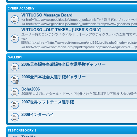
CYBER ACADEMY
VIRTUOSO Message Board
<a href="http://www.geocities.jp/virtuoso_softtennis/">「新世
<a href="http://www.geocities.jp/virtuoso_softtennis/">http://www.geocities.jp/v
VIRTUOSO --OUT TAKES-- [USER'S ONLY]
ユーザー特典コンテンツ「ヴィルトゥオーゾアウテイクス」へのご案内です
<p>
閲覧には<a href="http://www.soft-tennis.org/phpBB2/profile.php?mod
<a href="http://www.soft-tennis.org/phpBB2/profile.php?mode=registe
GALLERY
2006天皇賜杯皇后賜杯全日本選手権ギャラリー
2006全日本社会人選手権ギャラリー
Doha2006
2006年１２月にカタール・ドーハで開催された第15回アジア競技大会の様子
2007世界ソフトテニス選手権
2008インターハイ
TEST CATEGORY 1