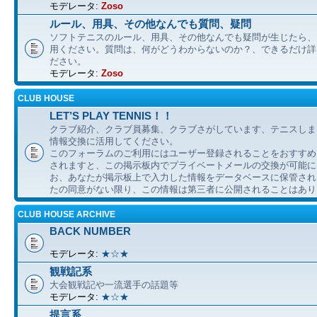
モデレータ:
Zoso
ルール、用具、その他なんでも質問、疑問
ソフトテニスのルール、用具、その他なんでも疑問が生じたら、
用ください。質問は、何がどうわからないのか？、できるだけ詳
ださい。
モデレータ:
Zoso
CLUB HOUSE
LET’S PLAY TENNIS！！
クラブ紹介、クラブ員募集、クラブさがしています、テニスしま
情報交換に活用してください。
このフォーラムのご利用にはユーザー登録されることをおすすめ
されますと、この掲示板内でプライベートメールの交換が可能に
お、あなたが掲示板上で入力した情報をデータベースに保管され
たの同意がない限り、この情報は第三者に公開されることはあり
CLUB HOUSE ARCHIVE
BACK NUMBER
モデレータ:
★☆★
観戦記系
大会観戦記や一流選手の話題等
モデレータ:
★☆★
提言系