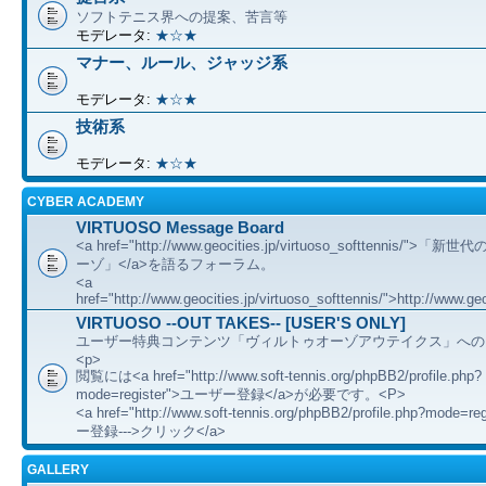
ソフトテニス界への提案、苦言等
モデレータ:
★☆★
マナー、ルール、ジャッジ系
モデレータ:
★☆★
技術系
モデレータ:
★☆★
CYBER ACADEMY
VIRTUOSO Message Board
<a href="http://www.geocities.jp/virtuoso_softtennis/"
ーゾ」</a>を語るフォーラム。
<a
href="http://www.geocities.jp/virtuoso_softtennis/">http://www.geo
VIRTUOSO --OUT TAKES-- [USER'S ONLY]
ユーザー特典コンテンツ「ヴィルトゥオーゾアウテイクス」への
<p>
閲覧には<a href="http://www.soft-tennis.org/phpBB2/profile.php?
mode=register">ユーザー登録</a>が必要です。<P>
<a href="http://www.soft-tennis.org/phpBB2/profile.php?mode=
ー登録--->クリック</a>
GALLERY