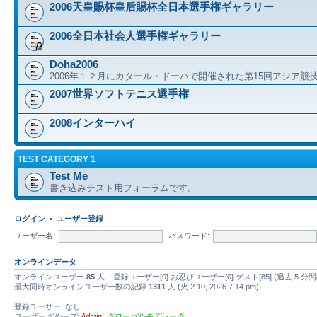
2006天皇賜杯皇后賜杯全日本選手権ギャラリー
2006全日本社会人選手権ギャラリー
Doha2006
2006年１２月にカタール・ドーハで開催された第15回アジア競
2007世界ソフトテニス選手権
2008インターハイ
TEST CATEGORY 1
Test Me
書き込みテスト用フォーラムです。
ログイン
•
ユーザー登録
ユーザー名:
パスワード:
オンラインデータ
オンラインユーザー
85
人 :: 登録ユーザー[0] お忍びユーザー[0] ゲスト[85] (過去
最大同時オンラインユーザー数の記録
1311
人 (火 2 10, 2026 7:14 pm)
登録ユーザー: なし
ユーザーグループ:
Admin
,
グローバルモデレータ