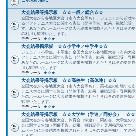
大会結果等掲示板 ☆☆ー般／総合☆☆
全国大会から各地区大会（市内大会等も）、ジュニアから超壮年
るソフトテニス大会に関する告知（開催予告、結果、観戦記等）
す。あなたのホームページに大会結果を掲載されたときはその更
の利用も歓迎いたします。
モデレータ:
★☆★
大会結果掲示板 ☆☆小学生／中学生☆☆
ジュニア（小学生、中学生）全国大会から各地区大会（市内大会
フトテニス大会に関する告知（開催予告、結果、観戦記等）専用
あなたのホームページに大会結果を掲載されたときはその更新告
用も歓迎いたします
モデレータ:
★☆★
大会結果等掲示板 ☆☆高校生（高体連）☆☆
全国大会から各地区大会（市内大会等も）、高校生の出場するあ
テニス大会に関する告知（開催予告、結果、観戦記等）専用掲示
たのホームページに大会結果を掲載されたときはその更新告知と
歓迎いたします。
モデレータ:
★☆★
大会結果等掲示板 ☆☆大学生（学連／同好会） ☆☆
全国大会から各地区大会、体育会（学連）、同好会、大学生のソ
会に関する告知（開催予告、結果、観戦記等）専用掲示板です。
ムページに大会結果を掲載されたときはその更新告知としての利
します