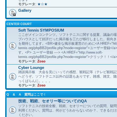
モデレータ:
★☆★
Gallery
CENTER COURT
Soft Tennis SYMPOSIUM
ここがメインコンテンツ。ソフトテニスに関する提案、議論の場
ブハウスとして好評だった掲示板を三たび移行しました。前向き
を期待してます。<BR>健全な掲示板運営のために<A HREF="http://
tennis.org/phpBB2/profile.php?mode=register">ユーザー登
す。<P> ユーザー登録 ----> <A HREF="http://www.soft-
tennis.org/phpBB2/profile.php?mode=register">クリック！！</a
モデレータ:
Zoso
Cyber Lounge
雑談掲示板 大会を見にいっての感想、観戦記等（テレビ観戦記
へどうぞ。ソフトテニス以外の話題もありです。雑感、雑文、随想 etc
っくばらんに。。。。
モデレータ:
Zoso
Q & A 質問はここで！
技術、戦術、セオリー等についてのQA
ソフトテニスの技術全般、戦術、セオリーについての質問、疑問
利用ください。質問は、何がどうわからないのか？、できるだけ
ください。