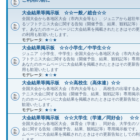
大会結果等掲示板 ☆☆ー般／総合☆☆
全国大会から各地区大会（市内大会等も）、ジュニアから超壮年
るソフトテニス大会に関する告知（開催予告、結果、観戦記等）
す。あなたのホームページに大会結果を掲載されたときはその更
の利用も歓迎いたします。
モデレータ:
★☆★
大会結果掲示板 ☆☆小学生／中学生☆☆
ジュニア（小学生、中学生）全国大会から各地区大会（市内大会
フトテニス大会に関する告知（開催予告、結果、観戦記等）専用
あなたのホームページに大会結果を掲載されたときはその更新告
用も歓迎いたします
モデレータ:
★☆★
大会結果等掲示板 ☆☆高校生（高体連）☆☆
全国大会から各地区大会（市内大会等も）、高校生の出場するあ
テニス大会に関する告知（開催予告、結果、観戦記等）専用掲示
たのホームページに大会結果を掲載されたときはその更新告知と
歓迎いたします。
モデレータ:
★☆★
大会結果等掲示板 ☆☆大学生（学連／同好会） ☆☆
全国大会から各地区大会、体育会（学連）、同好会、大学生のソ
会に関する告知（開催予告、結果、観戦記等）専用掲示板です。
ムページに大会結果を掲載されたときはその更新告知としての利
します