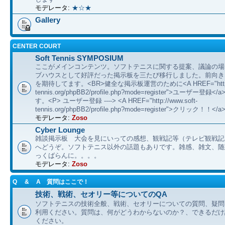
モデレータ:
★☆★
Gallery
CENTER COURT
Soft Tennis SYMPOSIUM
ここがメインコンテンツ。ソフトテニスに関する提案、議論の場
ブハウスとして好評だった掲示板を三たび移行しました。前向き
を期待してます。<BR>健全な掲示板運営のために<A HREF="http://
tennis.org/phpBB2/profile.php?mode=register">ユーザー登
す。<P> ユーザー登録 ----> <A HREF="http://www.soft-
tennis.org/phpBB2/profile.php?mode=register">クリック！！</a
モデレータ:
Zoso
Cyber Lounge
雑談掲示板 大会を見にいっての感想、観戦記等（テレビ観戦記
へどうぞ。ソフトテニス以外の話題もありです。雑感、雑文、随想 etc
っくばらんに。。。。
モデレータ:
Zoso
Q & A 質問はここで！
技術、戦術、セオリー等についてのQA
ソフトテニスの技術全般、戦術、セオリーについての質問、疑問
利用ください。質問は、何がどうわからないのか？、できるだけ
ください。