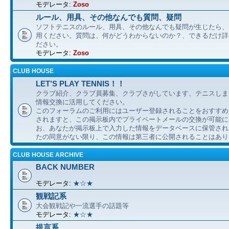
モデレータ:
Zoso
ルール、用具、その他なんでも質問、疑問
ソフトテニスのルール、用具、その他なんでも疑問が生じたら、
用ください。質問は、何がどうわからないのか？、できるだけ詳
ださい。
モデレータ:
Zoso
CLUB HOUSE
LET’S PLAY TENNIS！！
クラブ紹介、クラブ員募集、クラブさがしています、テニスしま
情報交換に活用してください。
このフォーラムのご利用にはユーザー登録されることをおすすめ
されますと、この掲示板内でプライベートメールの交換が可能に
お、あなたが掲示板上で入力した情報をデータベースに保管され
たの同意がない限り、この情報は第三者に公開されることはあり
CLUB HOUSE ARCHIVE
BACK NUMBER
モデレータ:
★☆★
観戦記系
大会観戦記や一流選手の話題等
モデレータ:
★☆★
提言系