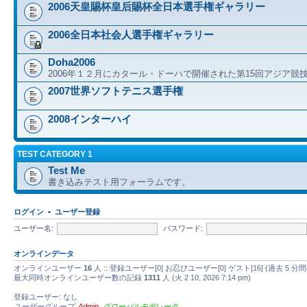
2006天皇賜杯皇后賜杯全日本選手権ギャラリー
2006全日本社会人選手権ギャラリー
Doha2006
2006年１２月にカタール・ドーハで開催された第15回アジア競
2007世界ソフトテニス選手権
2008インターハイ
TEST CATEGORY 1
Test Me
書き込みテスト用フォーラムです。
ログイン
•
ユーザー登録
ユーザー名:
パスワード:
オンラインデータ
オンラインユーザー
16
人 :: 登録ユーザー[0] お忍びユーザー[0] ゲスト[16] (過去
最大同時オンラインユーザー数の記録
1311
人 (火 2 10, 2026 7:14 pm)
登録ユーザー: なし
ユーザーグループ:
Admin
,
グローバルモデレータ