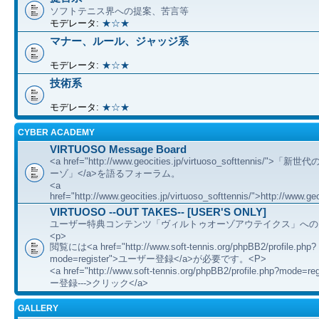
ソフトテニス界への提案、苦言等
モデレータ:
★☆★
マナー、ルール、ジャッジ系
モデレータ:
★☆★
技術系
モデレータ:
★☆★
CYBER ACADEMY
VIRTUOSO Message Board
<a href="http://www.geocities.jp/virtuoso_softtennis/"
ーゾ」</a>を語るフォーラム。
<a
href="http://www.geocities.jp/virtuoso_softtennis/">http://www.geo
VIRTUOSO --OUT TAKES-- [USER'S ONLY]
ユーザー特典コンテンツ「ヴィルトゥオーゾアウテイクス」への
<p>
閲覧には<a href="http://www.soft-tennis.org/phpBB2/profile.php?
mode=register">ユーザー登録</a>が必要です。<P>
<a href="http://www.soft-tennis.org/phpBB2/profile.php?mode=
ー登録--->クリック</a>
GALLERY