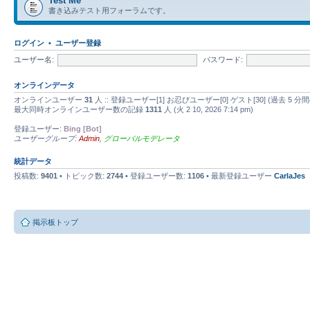
Test Me
書き込みテスト用フォーラムです。
ログイン
•
ユーザー登録
ユーザー名:
パスワード:
オンラインデータ
オンラインユーザー
31
人 :: 登録ユーザー[1] お忍びユーザー[0] ゲスト[30] (過去
最大同時オンラインユーザー数の記録
1311
人 (火 2 10, 2026 7:14 pm)
登録ユーザー:
Bing [Bot]
ユーザーグループ:
Admin
,
グローバルモデレータ
統計データ
投稿数:
9401
• トピック数:
2744
• 登録ユーザー数:
1106
• 最新登録ユーザー
CarlaJes
掲示板トップ