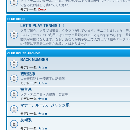
ソフトテニスのルール、用具、その他なんでも疑問が生じたら、こちらをご
できるだけ詳しく書いてください。
モデレータ:
Zoso
CLUB HOUSE
LET’S PLAY TENNIS！！
クラブ紹介、クラブ員募集、クラブさがしています、テニスしましょう、等
このフォーラムのご利用にはユーザー登録されることをおすすめします。登
交換が可能になります。なお、あなたが掲示板上で入力した情報をデータベ
の情報は第三者に公開されることはありません
CLUB HOUSE ARCHIVE
BACK NUMBER
モデレータ:
★☆★
観戦記系
大会観戦記や一流選手の話題等
モデレータ:
★☆★
提言系
ソフトテニス界への提案、苦言等
モデレータ:
★☆★
マナー、ルール、ジャッジ系
モデレータ:
★☆★
技術系
モデレータ:
★☆★