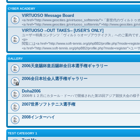
CYBER ACADEMY
VIRTUOSO Message Board
<a href="http://www.geocities.jp/virtuoso_softtennis/">「新世
<a href="http://www.geocities.jp/virtuoso_softtennis/">http://www.geocities.jp/v
VIRTUOSO --OUT TAKES-- [USER'S ONLY]
ユーザー特典コンテンツ「ヴィルトゥオーゾアウテイクス」へのご案内です
<p>
閲覧には<a href="http://www.soft-tennis.org/phpBB2/profile.php?mod
<a href="http://www.soft-tennis.org/phpBB2/profile.php?mode=registe
GALLERY
2006天皇賜杯皇后賜杯全日本選手権ギャラリー
2006全日本社会人選手権ギャラリー
Doha2006
2006年１２月にカタール・ドーハで開催された第15回アジア競技大会の様子
2007世界ソフトテニス選手権
2008インターハイ
TEST CATEGORY 1