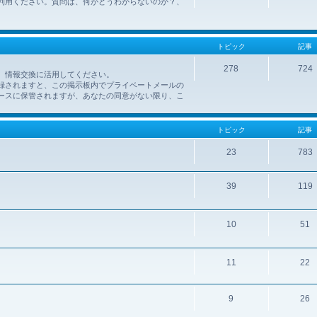
利用ください。質問は、何がどうわからないのか？、
トピック
記事
278
724
、情報交換に活用してください。
録されますと、この掲示板内でプライベートメールの
ースに保管されますが、あなたの同意がない限り、こ
トピック
記事
23
783
39
119
10
51
11
22
9
26