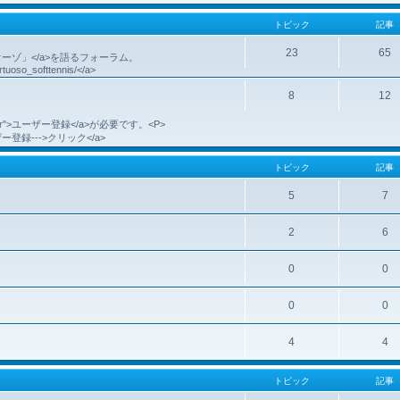
トピック
記事
23
65
代のヴィルトゥオーゾ」</a>を語るフォーラム。
irtuoso_softtennis/</a>
8
12
。
e=register">ユーザー登録</a>が必要です。<P>
r">ユーザー登録--->クリック</a>
トピック
記事
5
7
2
6
0
0
0
0
4
4
トピック
記事