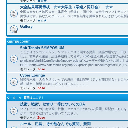
モデレータ:
★☆★
大会結果等掲示板 ☆☆大学生（学連／同好会） ☆☆
全国大会から各地区大会、体育会（学連）、同好会、大学生のソフトテニス
掲示板です。あなたのホームページに大会結果を掲載されたときはその更新
モデレータ:
★☆★
Gallery
CENTER COURT
Soft Tennis SYMPOSIUM
ここがメインコンテンツ。ソフトテニスに関する提案、議論の場です。旧ク
した。前向きな議論、討論を期待してます。<BR>健全な掲示板運営のために<A HREF="
tennis.org/phpBB2/profile.php?mode=register">ユーザー登録</a>をお願
HREF="http://www.soft-tennis.org/phpBB2/profile.php?mode=register">
モデレータ:
Zoso
Cyber Lounge
雑談掲示板 大会を見にいっての感想、観戦記等（テレビ観戦記も）もこち
感、雑文、随想 etc.etc...ざっくばらんに。。。。
モデレータ:
Zoso
Q & A 質問はここで！
技術、戦術、セオリー等についてのQA
ソフトテニスの技術全般、戦術、セオリーについての質問、疑問はこちらを
か？、できるだけ詳しく書いてください。
モデレータ:
Zoso
ルール、用具、その他なんでも質問、疑問