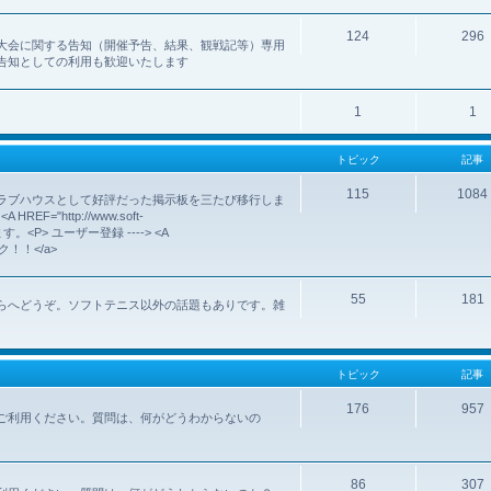
124
296
大会に関する告知（開催予告、結果、観戦記等）専用
告知としての利用も歓迎いたします
1
1
トピック
記事
115
1084
ラブハウスとして好評だった掲示板を三たび移行しま
http://www.soft-
いします。<P> ユーザー登録 ----> <A
クリック！！</a>
55
181
らへどうぞ。ソフトテニス以外の話題もありです。雑
トピック
記事
176
957
ご利用ください。質問は、何がどうわからないの
86
307