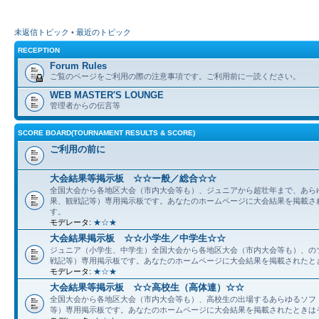
未返信トピック
•
最近のトピック
RECEPTION
Forum Rules
ご覧のページをご利用の際の注意事項です。ご利用前に一読ください。
WEB MASTER'S LOUNGE
管理者からの伝言等
SCORE BOARD(TOURNAMENT RESULTS & SCORE)
ご利用の前に
大会結果等掲示板 ☆☆ー般／総合☆☆
全国大会から各地区大会（市内大会等も）、ジュニアから超壮年まで、あら
果、観戦記等）専用掲示板です。あなたのホームページに大会結果を掲載さ
す。
モデレータ:
★☆★
大会結果掲示板 ☆☆小学生／中学生☆☆
ジュニア（小学生、中学生）全国大会から各地区大会（市内大会等も）、の
戦記等）専用掲示板です。あなたのホームページに大会結果を掲載されたと
モデレータ:
★☆★
大会結果等掲示板 ☆☆高校生（高体連）☆☆
全国大会から各地区大会（市内大会等も）、高校生の出場するあらゆるソフ
等）専用掲示板です。あなたのホームページに大会結果を掲載されたときは