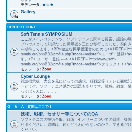
モデレータ:
★☆★
Gallery
CENTER COURT
Soft Tennis SYMPOSIUM
ここがメインコンテンツ。ソフトテニスに関する提案、議論の場
ブハウスとして好評だった掲示板を三たび移行しました。前向き
を期待してます。<BR>健全な掲示板運営のために<A HREF="http://
tennis.org/phpBB2/profile.php?mode=register">ユーザー登
す。<P> ユーザー登録 ----> <A HREF="http://www.soft-
tennis.org/phpBB2/profile.php?mode=register">クリック！！</a
モデレータ:
Zoso
Cyber Lounge
雑談掲示板 大会を見にいっての感想、観戦記等（テレビ観戦記
へどうぞ。ソフトテニス以外の話題もありです。雑感、雑文、随想 etc
っくばらんに。。。。
モデレータ:
Zoso
Q & A 質問はここで！
技術、戦術、セオリー等についてのQA
ソフトテニスの技術全般、戦術、セオリーについての質問、疑問
利用ください。質問は、何がどうわからないのか？、できるだけ
ください。