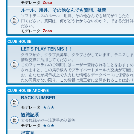
モデレータ:
Zoso
ルール、用具、その他なんでも質問、疑問
ソフトテニスのルール、用具、その他なんでも疑問が生じたら、
用ください。質問は、何がどうわからないのか？、できるだけ詳
ださい。
モデレータ:
Zoso
CLUB HOUSE
LET’S PLAY TENNIS！！
クラブ紹介、クラブ員募集、クラブさがしています、テニスしま
情報交換に活用してください。
このフォーラムのご利用にはユーザー登録されることをおすすめ
されますと、この掲示板内でプライベートメールの交換が可能に
お、あなたが掲示板上で入力した情報をデータベースに保管され
たの同意がない限り、この情報は第三者に公開されることはあり
CLUB HOUSE ARCHIVE
BACK NUMBER
モデレータ:
★☆★
観戦記系
大会観戦記や一流選手の話題等
モデレータ:
★☆★
提言系