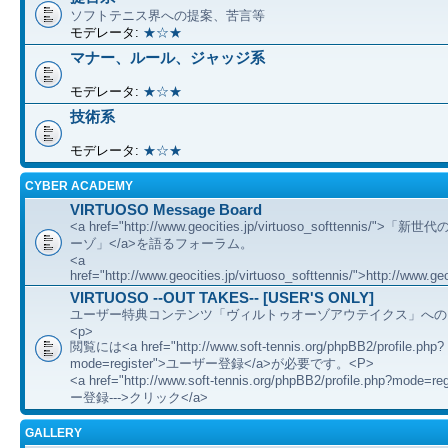
ソフトテニス界への提案、苦言等
モデレータ:
★☆★
マナー、ルール、ジャッジ系
モデレータ:
★☆★
技術系
モデレータ:
★☆★
CYBER ACADEMY
VIRTUOSO Message Board
<a href="http://www.geocities.jp/virtuoso_softtennis/"
ーゾ」</a>を語るフォーラム。
<a
href="http://www.geocities.jp/virtuoso_softtennis/">http://www.geo
VIRTUOSO --OUT TAKES-- [USER'S ONLY]
ユーザー特典コンテンツ「ヴィルトゥオーゾアウテイクス」への
<p>
閲覧には<a href="http://www.soft-tennis.org/phpBB2/profile.php?
mode=register">ユーザー登録</a>が必要です。<P>
<a href="http://www.soft-tennis.org/phpBB2/profile.php?mode=
ー登録--->クリック</a>
GALLERY