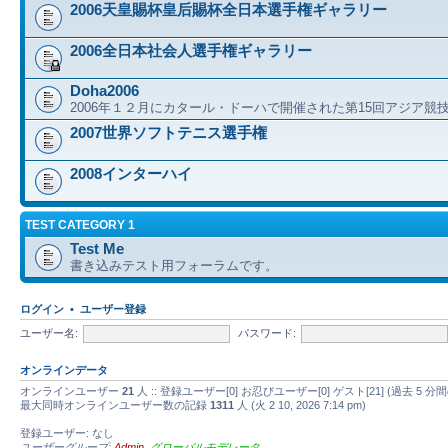
2006天皇賜杯皇后賜杯全日本選手権ギャラリー
2006全日本社会人選手権ギャラリー
Doha2006
2006年１２月にカタール・ドーハで開催された第15回アジア競
2007世界ソフトテニス選手権
2008インターハイ
TEST CATEGORY 1
Test Me
書き込みテスト用フォーラムです。
ログイン
•
ユーザー登録
ユーザー名:
パスワード:
オンラインデータ
オンラインユーザー
21
人 :: 登録ユーザー[0] お忍びユーザー[0] ゲスト[21] (過去
最大同時オンラインユーザー数の記録
1311
人 (火 2 10, 2026 7:14 pm)
登録ユーザー: なし
ユーザーグループ:
Admin
,
グローバルモデレータ