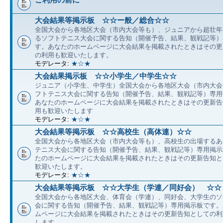
大会結果等掲示板 ☆☆ー般／総合☆☆
全国大会から各地区大会（市内大会等も）、ジュニアから超壮年
るソフトテニス大会に関する告知（開催予告、結果、観戦記等）
す。あなたのホームページに大会結果を掲載されたときはその更
の利用も歓迎いたします。
モデレータ:
★☆★
大会結果掲示板 ☆☆小学生／中学生☆☆
ジュニア（小学生、中学生）全国大会から各地区大会（市内大会
フトテニス大会に関する告知（開催予告、結果、観戦記等）専用
あなたのホームページに大会結果を掲載されたときはその更新告
用も歓迎いたします
モデレータ:
★☆★
大会結果等掲示板 ☆☆高校生（高体連）☆☆
全国大会から各地区大会（市内大会等も）、高校生の出場するあ
テニス大会に関する告知（開催予告、結果、観戦記等）専用掲示
たのホームページに大会結果を掲載されたときはその更新告知と
歓迎いたします。
モデレータ:
★☆★
大会結果等掲示板 ☆☆大学生（学連／同好会） ☆☆
全国大会から各地区大会、体育会（学連）、同好会、大学生のソ
会に関する告知（開催予告、結果、観戦記等）専用掲示板です。
ムページに大会結果を掲載されたときはその更新告知としての利
します