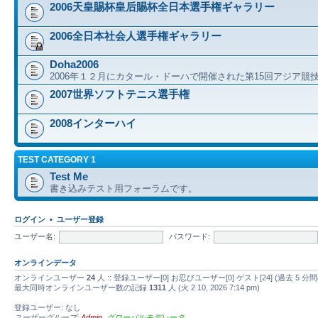
2006天皇賜杯皇后賜杯全日本選手権ギャラリー
2006全日本社会人選手権ギャラリー
Doha2006
2006年１２月にカタール・ドーハで開催された第15回アジア競
2007世界ソフトテニス選手権
2008インターハイ
TEST CATEGORY 1
Test Me
書き込みテスト用フォーラムです。
ログイン
•
ユーザー登録
ユーザー名:
パスワード:
オンラインデータ
オンラインユーザー
24
人 :: 登録ユーザー[0] お忍びユーザー[0] ゲスト[24] (過去
最大同時オンラインユーザー数の記録
1311
人 (火 2 10, 2026 7:14 pm)
登録ユーザー: なし
ユーザーグループ:
Admin
,
グローバルモデレータ