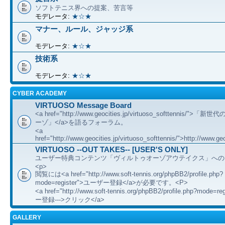
ソフトテニス界への提案、苦言等
モデレータ:
★☆★
マナー、ルール、ジャッジ系
モデレータ:
★☆★
技術系
モデレータ:
★☆★
CYBER ACADEMY
VIRTUOSO Message Board
<a href="http://www.geocities.jp/virtuoso_softtennis/"
ーゾ」</a>を語るフォーラム。
<a
href="http://www.geocities.jp/virtuoso_softtennis/">http://www.geo
VIRTUOSO --OUT TAKES-- [USER'S ONLY]
ユーザー特典コンテンツ「ヴィルトゥオーゾアウテイクス」への
<p>
閲覧には<a href="http://www.soft-tennis.org/phpBB2/profile.php?
mode=register">ユーザー登録</a>が必要です。<P>
<a href="http://www.soft-tennis.org/phpBB2/profile.php?mode=
ー登録--->クリック</a>
GALLERY