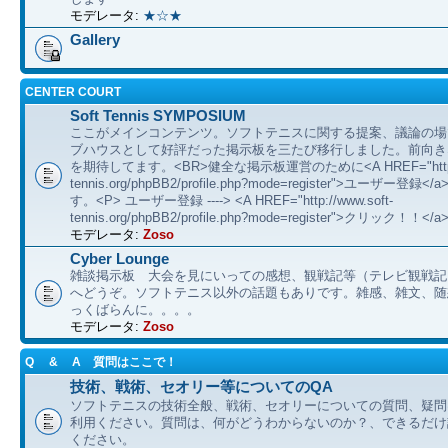
モデレータ:
★☆★
Gallery
CENTER COURT
Soft Tennis SYMPOSIUM
ここがメインコンテンツ。ソフトテニスに関する提案、議論の場
ブハウスとして好評だった掲示板を三たび移行しました。前向き
を期待してます。<BR>健全な掲示板運営のために<A HREF="http://
tennis.org/phpBB2/profile.php?mode=register">ユーザー登
す。<P> ユーザー登録 ----> <A HREF="http://www.soft-
tennis.org/phpBB2/profile.php?mode=register">クリック！！</a
モデレータ:
Zoso
Cyber Lounge
雑談掲示板 大会を見にいっての感想、観戦記等（テレビ観戦記
へどうぞ。ソフトテニス以外の話題もありです。雑感、雑文、随想 etc
っくばらんに。。。。
モデレータ:
Zoso
Q & A 質問はここで！
技術、戦術、セオリー等についてのQA
ソフトテニスの技術全般、戦術、セオリーについての質問、疑問
利用ください。質問は、何がどうわからないのか？、できるだけ
ください。