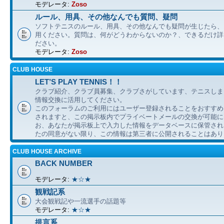
モデレータ:
Zoso
ルール、用具、その他なんでも質問、疑問
ソフトテニスのルール、用具、その他なんでも疑問が生じたら、
用ください。質問は、何がどうわからないのか？、できるだけ詳
ださい。
モデレータ:
Zoso
CLUB HOUSE
LET’S PLAY TENNIS！！
クラブ紹介、クラブ員募集、クラブさがしています、テニスしま
情報交換に活用してください。
このフォーラムのご利用にはユーザー登録されることをおすすめ
されますと、この掲示板内でプライベートメールの交換が可能に
お、あなたが掲示板上で入力した情報をデータベースに保管され
たの同意がない限り、この情報は第三者に公開されることはあり
CLUB HOUSE ARCHIVE
BACK NUMBER
モデレータ:
★☆★
観戦記系
大会観戦記や一流選手の話題等
モデレータ:
★☆★
提言系