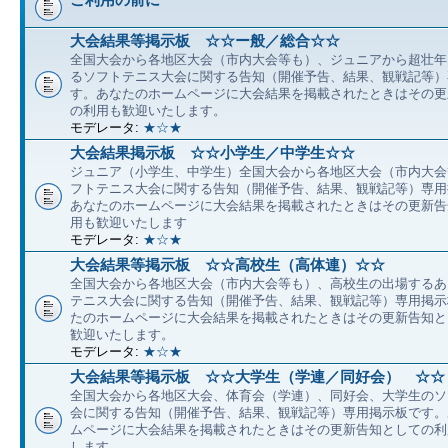
大会結果等掲示板 ☆☆ー般／総合☆☆
全国大会から各地区大会（市内大会等も）、ジュニアから超壮年
るソフトテニス大会に関する告知（開催予告、結果、観戦記等）
す。あなたのホームページに大会結果を掲載されたときはその更
の利用も歓迎いたします。
モデレータ:
★☆★
大会結果掲示板 ☆☆小学生／中学生☆☆
ジュニア（小学生、中学生）全国大会から各地区大会（市内大会
フトテニス大会に関する告知（開催予告、結果、観戦記等）専用
あなたのホームページに大会結果を掲載されたときはその更新告
用も歓迎いたします
モデレータ:
★☆★
大会結果等掲示板 ☆☆高校生（高体連）☆☆
全国大会から各地区大会（市内大会等も）、高校生の出場するあ
テニス大会に関する告知（開催予告、結果、観戦記等）専用掲示
たのホームページに大会結果を掲載されたときはその更新告知と
歓迎いたします。
モデレータ:
★☆★
大会結果等掲示板 ☆☆大学生（学連／同好会） ☆☆
全国大会から各地区大会、体育会（学連）、同好会、大学生のソ
会に関する告知（開催予告、結果、観戦記等）専用掲示板です。
ムページに大会結果を掲載されたときはその更新告知としての利
します