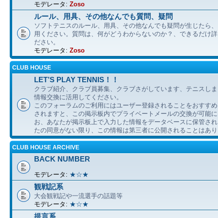
モデレータ:
Zoso
ルール、用具、その他なんでも質問、疑問
ソフトテニスのルール、用具、その他なんでも疑問が生じたら、
用ください。質問は、何がどうわからないのか？、できるだけ詳
ださい。
モデレータ:
Zoso
CLUB HOUSE
LET’S PLAY TENNIS！！
クラブ紹介、クラブ員募集、クラブさがしています、テニスしま
情報交換に活用してください。
このフォーラムのご利用にはユーザー登録されることをおすすめ
されますと、この掲示板内でプライベートメールの交換が可能に
お、あなたが掲示板上で入力した情報をデータベースに保管され
たの同意がない限り、この情報は第三者に公開されることはあり
CLUB HOUSE ARCHIVE
BACK NUMBER
モデレータ:
★☆★
観戦記系
大会観戦記や一流選手の話題等
モデレータ:
★☆★
提言系