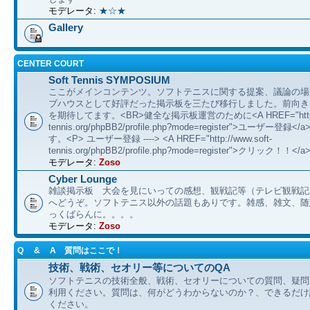
モデレータ:
★☆★
Gallery
CENTER COURT
Soft Tennis SYMPOSIUM
ここがメインコンテンツ。ソフトテニスに関する提案、議論の場
ブハウスとして好評だった掲示板を三たび移行しました。前向き
を期待してます。<BR>健全な掲示板運営のために<A HREF="http://
tennis.org/phpBB2/profile.php?mode=register">ユーザー登
す。<P> ユーザー登録 ----> <A HREF="http://www.soft-
tennis.org/phpBB2/profile.php?mode=register">クリック！！</a
モデレータ:
Zoso
Cyber Lounge
雑談掲示板 大会を見にいっての感想、観戦記等（テレビ観戦記
へどうぞ。ソフトテニス以外の話題もありです。雑感、雑文、随想 etc
っくばらんに。。。。
モデレータ:
Zoso
Q & A 質問はここで！
技術、戦術、セオリー等についてのQA
ソフトテニスの技術全般、戦術、セオリーについての質問、疑問
利用ください。質問は、何がどうわからないのか？、できるだけ
ください。