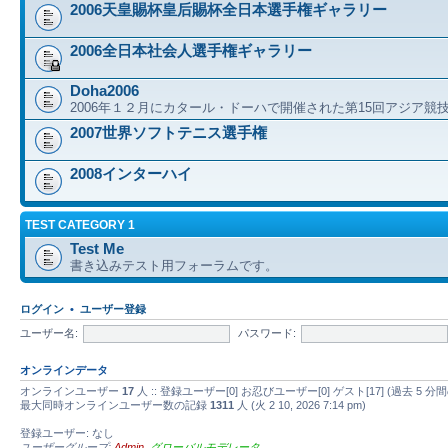
2006天皇賜杯皇后賜杯全日本選手権ギャラリー
2006全日本社会人選手権ギャラリー
Doha2006
2006年１２月にカタール・ドーハで開催された第15回アジア競
2007世界ソフトテニス選手権
2008インターハイ
TEST CATEGORY 1
Test Me
書き込みテスト用フォーラムです。
ログイン
•
ユーザー登録
ユーザー名:
パスワード:
オンラインデータ
オンラインユーザー
17
人 :: 登録ユーザー[0] お忍びユーザー[0] ゲスト[17] (過去
最大同時オンラインユーザー数の記録
1311
人 (火 2 10, 2026 7:14 pm)
登録ユーザー: なし
ユーザーグループ:
Admin
,
グローバルモデレータ