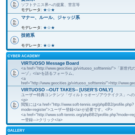
ソフトテニス界への提案、苦言等
モデレータ:
★☆★
マナー、ルール、ジャッジ系
モデレータ:
★☆★
技術系
モデレータ:
★☆★
CYBER ACADEMY
VIRTUOSO Message Board
<a href="http://www.geocities.jp/virtuoso_softtennis/"
ーゾ」</a>を語るフォーラム。
<a
href="http://www.geocities.jp/virtuoso_softtennis/">http://www.geo
VIRTUOSO --OUT TAKES-- [USER'S ONLY]
ユーザー特典コンテンツ「ヴィルトゥオーゾアウテイクス」への
<p>
閲覧には<a href="http://www.soft-tennis.org/phpBB2/profile.php?
mode=register">ユーザー登録</a>が必要です。<P>
<a href="http://www.soft-tennis.org/phpBB2/profile.php?mode=
ー登録--->クリック</a>
GALLERY