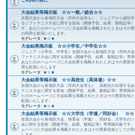
大会結果等掲示板 ☆☆ー般／総合☆☆
全国大会から各地区大会（市内大会等も）、ジュニアから超壮年
るソフトテニス大会に関する告知（開催予告、結果、観戦記等）
す。あなたのホームページに大会結果を掲載されたときはその更
の利用も歓迎いたします。
モデレータ:
★☆★
大会結果掲示板 ☆☆小学生／中学生☆☆
ジュニア（小学生、中学生）全国大会から各地区大会（市内大会
フトテニス大会に関する告知（開催予告、結果、観戦記等）専用
あなたのホームページに大会結果を掲載されたときはその更新告
用も歓迎いたします
モデレータ:
★☆★
大会結果等掲示板 ☆☆高校生（高体連）☆☆
全国大会から各地区大会（市内大会等も）、高校生の出場するあ
テニス大会に関する告知（開催予告、結果、観戦記等）専用掲示
たのホームページに大会結果を掲載されたときはその更新告知と
歓迎いたします。
モデレータ:
★☆★
大会結果等掲示板 ☆☆大学生（学連／同好会） ☆☆
全国大会から各地区大会、体育会（学連）、同好会、大学生のソ
会に関する告知（開催予告、結果、観戦記等）専用掲示板です。
ムページに大会結果を掲載されたときはその更新告知としての利
します