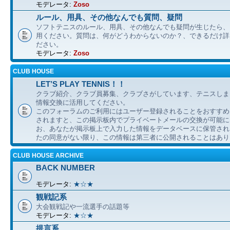
モデレータ:
Zoso
ルール、用具、その他なんでも質問、疑問
ソフトテニスのルール、用具、その他なんでも疑問が生じたら、
用ください。質問は、何がどうわからないのか？、できるだけ詳
ださい。
モデレータ:
Zoso
CLUB HOUSE
LET’S PLAY TENNIS！！
クラブ紹介、クラブ員募集、クラブさがしています、テニスしま
情報交換に活用してください。
このフォーラムのご利用にはユーザー登録されることをおすすめ
されますと、この掲示板内でプライベートメールの交換が可能に
お、あなたが掲示板上で入力した情報をデータベースに保管され
たの同意がない限り、この情報は第三者に公開されることはあり
CLUB HOUSE ARCHIVE
BACK NUMBER
モデレータ:
★☆★
観戦記系
大会観戦記や一流選手の話題等
モデレータ:
★☆★
提言系