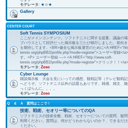
モデレータ:
★☆★
Gallery
CENTER COURT
Soft Tennis SYMPOSIUM
ここがメインコンテンツ。ソフトテニスに関する提案、議論の場
ブハウスとして好評だった掲示板を三たび移行しました。前向き
を期待してます。<BR>健全な掲示板運営のために<A HREF="http://
tennis.org/phpBB2/profile.php?mode=register">ユーザー登
す。<P> ユーザー登録 ----> <A HREF="http://www.soft-
tennis.org/phpBB2/profile.php?mode=register">クリック！！</a
モデレータ:
Zoso
Cyber Lounge
雑談掲示板 大会を見にいっての感想、観戦記等（テレビ観戦記
へどうぞ。ソフトテニス以外の話題もありです。雑感、雑文、随想 etc
っくばらんに。。。。
モデレータ:
Zoso
Q & A 質問はここで！
技術、戦術、セオリー等についてのQA
ソフトテニスの技術全般、戦術、セオリーについての質問、疑問
利用ください。質問は、何がどうわからないのか？、できるだけ
ください。