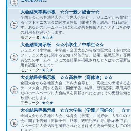
大会結果等掲示板 ☆☆ー般／総合☆☆
全国大会から各地区大会（市内大会等も）、ジュニアから超壮年
るソフトテニス大会に関する告知（開催予告、結果、観戦記等）
す。あなたのホームページに大会結果を掲載されたときはその更
の利用も歓迎いたします。
モデレータ:
★☆★
大会結果掲示板 ☆☆小学生／中学生☆☆
ジュニア（小学生、中学生）全国大会から各地区大会（市内大会
フトテニス大会に関する告知（開催予告、結果、観戦記等）専用
あなたのホームページに大会結果を掲載されたときはその更新告
用も歓迎いたします
モデレータ:
★☆★
大会結果等掲示板 ☆☆高校生（高体連）☆☆
全国大会から各地区大会（市内大会等も）、高校生の出場するあ
テニス大会に関する告知（開催予告、結果、観戦記等）専用掲示
たのホームページに大会結果を掲載されたときはその更新告知と
歓迎いたします。
モデレータ:
★☆★
大会結果等掲示板 ☆☆大学生（学連／同好会） ☆☆
全国大会から各地区大会、体育会（学連）、同好会、大学生のソ
会に関する告知（開催予告、結果、観戦記等）専用掲示板です。
ムページに大会結果を掲載されたときはその更新告知としての利
します