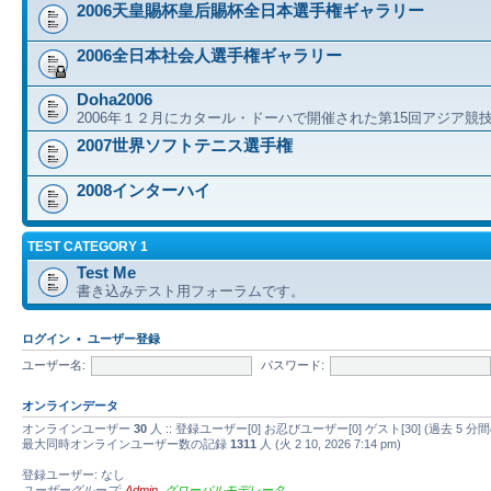
2006天皇賜杯皇后賜杯全日本選手権ギャラリー
2006全日本社会人選手権ギャラリー
Doha2006
2006年１２月にカタール・ドーハで開催された第15回アジア競
2007世界ソフトテニス選手権
2008インターハイ
TEST CATEGORY 1
Test Me
書き込みテスト用フォーラムです。
ログイン
•
ユーザー登録
ユーザー名:
パスワード:
オンラインデータ
オンラインユーザー
30
人 :: 登録ユーザー[0] お忍びユーザー[0] ゲスト[30] (過去
最大同時オンラインユーザー数の記録
1311
人 (火 2 10, 2026 7:14 pm)
登録ユーザー: なし
ユーザーグループ:
Admin
,
グローバルモデレータ