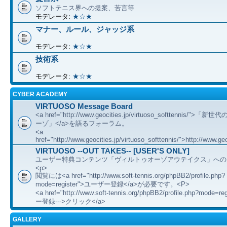
ソフトテニス界への提案、苦言等
モデレータ:
★☆★
マナー、ルール、ジャッジ系
モデレータ:
★☆★
技術系
モデレータ:
★☆★
CYBER ACADEMY
VIRTUOSO Message Board
<a href="http://www.geocities.jp/virtuoso_softtennis/"
ーゾ」</a>を語るフォーラム。
<a
href="http://www.geocities.jp/virtuoso_softtennis/">http://www.geo
VIRTUOSO --OUT TAKES-- [USER'S ONLY]
ユーザー特典コンテンツ「ヴィルトゥオーゾアウテイクス」への
<p>
閲覧には<a href="http://www.soft-tennis.org/phpBB2/profile.php?
mode=register">ユーザー登録</a>が必要です。<P>
<a href="http://www.soft-tennis.org/phpBB2/profile.php?mode=
ー登録--->クリック</a>
GALLERY