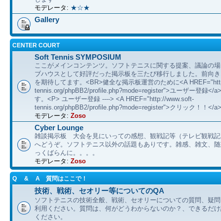
モデレータ:
★☆★
Gallery
CENTER COURT
Soft Tennis SYMPOSIUM
ここがメインコンテンツ。ソフトテニスに関する提案、議論の場
ブハウスとして好評だった掲示板を三たび移行しました。前向き
を期待してます。<BR>健全な掲示板運営のために<A HREF="http://
tennis.org/phpBB2/profile.php?mode=register">ユーザー登
す。<P> ユーザー登録 ----> <A HREF="http://www.soft-
tennis.org/phpBB2/profile.php?mode=register">クリック！！</a
モデレータ:
Zoso
Cyber Lounge
雑談掲示板 大会を見にいっての感想、観戦記等（テレビ観戦記
へどうぞ。ソフトテニス以外の話題もありです。雑感、雑文、随想 etc
っくばらんに。。。。
モデレータ:
Zoso
Q & A 質問はここで！
技術、戦術、セオリー等についてのQA
ソフトテニスの技術全般、戦術、セオリーについての質問、疑問
利用ください。質問は、何がどうわからないのか？、できるだけ
ください。