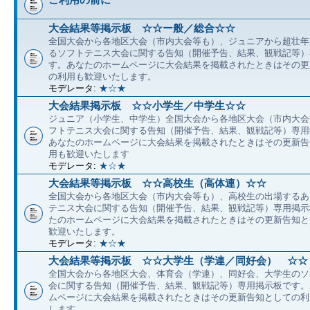
大会結果等掲示板 ☆☆ー般／総合☆☆
全国大会から各地区大会（市内大会等も）、ジュニアから超壮年
るソフトテニス大会に関する告知（開催予告、結果、観戦記等）
す。あなたのホームページに大会結果を掲載されたときはその更
の利用も歓迎いたします。
モデレータ:
★☆★
大会結果掲示板 ☆☆小学生／中学生☆☆
ジュニア（小学生、中学生）全国大会から各地区大会（市内大会
フトテニス大会に関する告知（開催予告、結果、観戦記等）専用
あなたのホームページに大会結果を掲載されたときはその更新告
用も歓迎いたします
モデレータ:
★☆★
大会結果等掲示板 ☆☆高校生（高体連）☆☆
全国大会から各地区大会（市内大会等も）、高校生の出場するあ
テニス大会に関する告知（開催予告、結果、観戦記等）専用掲示
たのホームページに大会結果を掲載されたときはその更新告知と
歓迎いたします。
モデレータ:
★☆★
大会結果等掲示板 ☆☆大学生（学連／同好会） ☆☆
全国大会から各地区大会、体育会（学連）、同好会、大学生のソ
会に関する告知（開催予告、結果、観戦記等）専用掲示板です。
ムページに大会結果を掲載されたときはその更新告知としての利
します