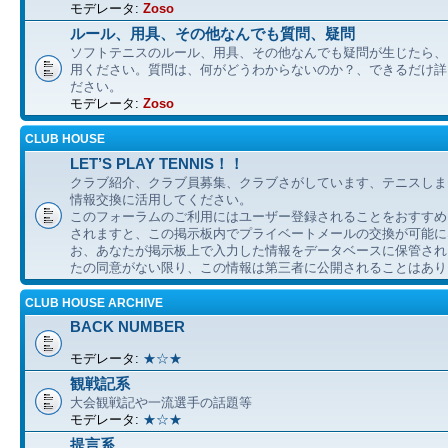
モデレータ:
Zoso
ルール、用具、その他なんでも質問、疑問
ソフトテニスのルール、用具、その他なんでも疑問が生じたら、
用ください。質問は、何がどうわからないのか？、できるだけ詳
ださい。
モデレータ:
Zoso
CLUB HOUSE
LET’S PLAY TENNIS！！
クラブ紹介、クラブ員募集、クラブさがしています、テニスしま
情報交換に活用してください。
このフォーラムのご利用にはユーザー登録されることをおすすめ
されますと、この掲示板内でプライベートメールの交換が可能に
お、あなたが掲示板上で入力した情報をデータベースに保管され
たの同意がない限り、この情報は第三者に公開されることはあり
CLUB HOUSE ARCHIVE
BACK NUMBER
モデレータ:
★☆★
観戦記系
大会観戦記や一流選手の話題等
モデレータ:
★☆★
提言系