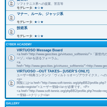
ソフトテニス界への提案、苦言等
モデレータ:
★☆★
マナー、ルール、ジャッジ系
モデレータ:
★☆★
技術系
モデレータ:
★☆★
CYBER ACADEMY
VIRTUOSO Message Board
<a href="http://www.geocities.jp/virtuoso_softtennis/"
ーゾ」</a>を語るフォーラム。
<a
href="http://www.geocities.jp/virtuoso_softtennis/">http://www.geo
VIRTUOSO --OUT TAKES-- [USER'S ONLY]
ユーザー特典コンテンツ「ヴィルトゥオーゾアウテイクス」への
<p>
閲覧には<a href="http://www.soft-tennis.org/phpBB2/profile.php?
mode=register">ユーザー登録</a>が必要です。<P>
<a href="http://www.soft-tennis.org/phpBB2/profile.php?mode=
ー登録--->クリック</a>
GALLERY