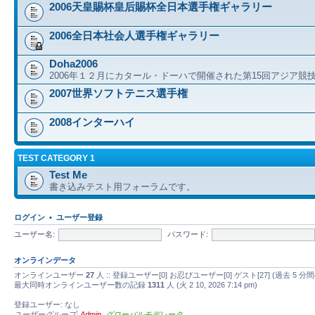
2006天皇賜杯皇后賜杯全日本選手権ギャラリー
2006全日本社会人選手権ギャラリー
Doha2006
2006年１２月にカタール・ドーハで開催された第15回アジア競
2007世界ソフトテニス選手権
2008インターハイ
TEST CATEGORY 1
Test Me
書き込みテスト用フォーラムです。
ログイン
•
ユーザー登録
ユーザー名:
パスワード:
オンラインデータ
オンラインユーザー
27
人 :: 登録ユーザー[0] お忍びユーザー[0] ゲスト[27] (過去
最大同時オンラインユーザー数の記録
1311
人 (火 2 10, 2026 7:14 pm)
登録ユーザー: なし
ユーザーグループ:
Admin
,
グローバルモデレータ