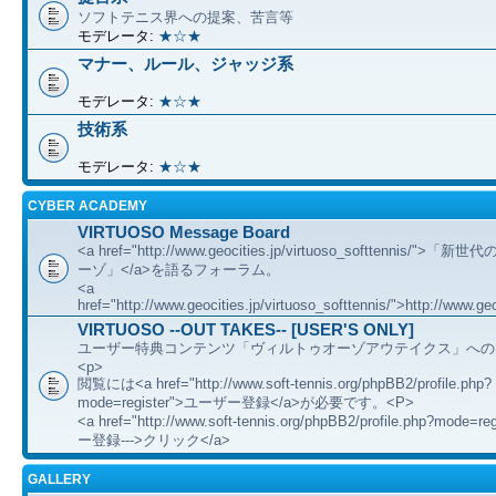
ソフトテニス界への提案、苦言等
モデレータ:
★☆★
マナー、ルール、ジャッジ系
モデレータ:
★☆★
技術系
モデレータ:
★☆★
CYBER ACADEMY
VIRTUOSO Message Board
<a href="http://www.geocities.jp/virtuoso_softtennis/"
ーゾ」</a>を語るフォーラム。
<a
href="http://www.geocities.jp/virtuoso_softtennis/">http://www.geo
VIRTUOSO --OUT TAKES-- [USER'S ONLY]
ユーザー特典コンテンツ「ヴィルトゥオーゾアウテイクス」への
<p>
閲覧には<a href="http://www.soft-tennis.org/phpBB2/profile.php?
mode=register">ユーザー登録</a>が必要です。<P>
<a href="http://www.soft-tennis.org/phpBB2/profile.php?mode=
ー登録--->クリック</a>
GALLERY