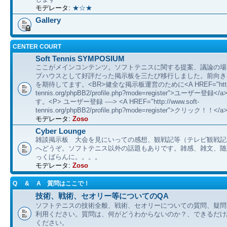
モデレータ:
★☆★
Gallery
CENTER COURT
Soft Tennis SYMPOSIUM
ここがメインコンテンツ。ソフトテニスに関する提案、議論の場
ブハウスとして好評だった掲示板を三たび移行しました。前向き
を期待してます。<BR>健全な掲示板運営のために<A HREF="http://
tennis.org/phpBB2/profile.php?mode=register">ユーザー登
す。<P> ユーザー登録 ----> <A HREF="http://www.soft-
tennis.org/phpBB2/profile.php?mode=register">クリック！！</a
モデレータ:
Zoso
Cyber Lounge
雑談掲示板 大会を見にいっての感想、観戦記等（テレビ観戦記
へどうぞ。ソフトテニス以外の話題もありです。雑感、雑文、随想 etc
っくばらんに。。。。
モデレータ:
Zoso
Q & A 質問はここで！
技術、戦術、セオリー等についてのQA
ソフトテニスの技術全般、戦術、セオリーについての質問、疑問
利用ください。質問は、何がどうわからないのか？、できるだけ
ください。