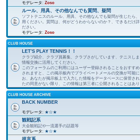
モデレータ:
Zoso
ルール、用具、その他なんでも質問、疑問
ソフトテニスのルール、用具、その他なんでも疑問が生じたら、
用ください。質問は、何がどうわからないのか？、できるだけ詳
ださい。
モデレータ:
Zoso
CLUB HOUSE
LET’S PLAY TENNIS！！
クラブ紹介、クラブ員募集、クラブさがしています、テニスしま
情報交換に活用してください。
このフォーラムのご利用にはユーザー登録されることをおすすめ
されますと、この掲示板内でプライベートメールの交換が可能に
お、あなたが掲示板上で入力した情報をデータベースに保管され
たの同意がない限り、この情報は第三者に公開されることはあり
CLUB HOUSE ARCHIVE
BACK NUMBER
モデレータ:
★☆★
観戦記系
大会観戦記や一流選手の話題等
モデレータ:
★☆★
提言系