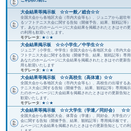
大会結果等掲示板 ☆☆ー般／総合☆☆
全国大会から各地区大会（市内大会等も）、ジュニアから超壮年
るソフトテニス大会に関する告知（開催予告、結果、観戦記等）
す。あなたのホームページに大会結果を掲載されたときはその更
の利用も歓迎いたします。
モデレータ:
★☆★
大会結果掲示板 ☆☆小学生／中学生☆☆
ジュニア（小学生、中学生）全国大会から各地区大会（市内大会
フトテニス大会に関する告知（開催予告、結果、観戦記等）専用
あなたのホームページに大会結果を掲載されたときはその更新告
用も歓迎いたします
モデレータ:
★☆★
大会結果等掲示板 ☆☆高校生（高体連）☆☆
全国大会から各地区大会（市内大会等も）、高校生の出場するあ
テニス大会に関する告知（開催予告、結果、観戦記等）専用掲示
たのホームページに大会結果を掲載されたときはその更新告知と
歓迎いたします。
モデレータ:
★☆★
大会結果等掲示板 ☆☆大学生（学連／同好会） ☆☆
全国大会から各地区大会、体育会（学連）、同好会、大学生のソ
会に関する告知（開催予告、結果、観戦記等）専用掲示板です。
ムページに大会結果を掲載されたときはその更新告知としての利
します