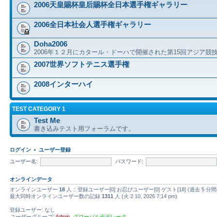
2006天皇賜杯皇后賜杯全日本選手権ギャラリー
2006全日本社会人選手権ギャラリー
Doha2006
2006年１２月にカタール・ドーハで開催された第15回アジア競
2007世界ソフトテニス選手権
2008インターハイ
TEST CATEGORY 1
Test Me
書き込みテスト用フォーラムです。
ログイン
•
ユーザー登録
ユーザー名:
パスワード:
オンラインデータ
オンラインユーザー
18
人 :: 登録ユーザー[0] お忍びユーザー[0] ゲスト[18] (過去
最大同時オンラインユーザー数の記録
1311
人 (火 2 10, 2026 7:14 pm)
登録ユーザー: なし
ユーザーグループ:
Admin
,
グローバルモデレータ