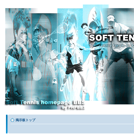
掲示板トップ