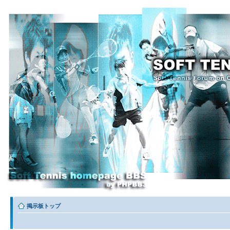
掲示板トップ