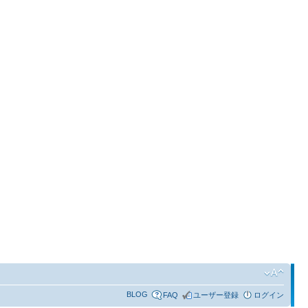
BLOG
FAQ
ユーザー登録
ログイン