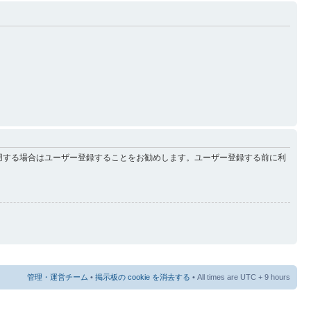
用する場合はユーザー登録することをお勧めします。ユーザー登録する前に利
管理・運営チーム
•
掲示板の cookie を消去する
• All times are UTC + 9 hours