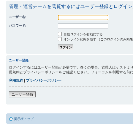
管理・運営チームを閲覧するにはユーザー登録とログイン
ユーザー名:
パスワード:
自動ログインを有効にする
オンライン状態を隠す （このログインのみ効
ユーザー登録
ログインするにはユーザー登録が必要です。多くの場合、管理人はゲストより
用規約とプライバシーポリシーをご確認ください。フォーラムを利用する前
利用規約
|
プライバシーポリシー
ユーザー登録
掲示板トップ