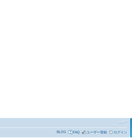
BLOG
FAQ
ユーザー登録
ログイン