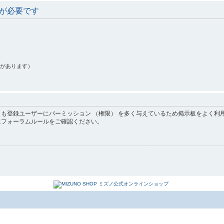
が必要です
果があります）
も登録ユーザーにパーミッション （権限） を多く与えているため掲示板をよく利
にフォーラムルールをご確認ください。