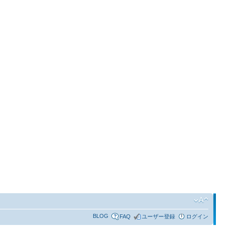
BLOG
FAQ
ユーザー登録
ログイン