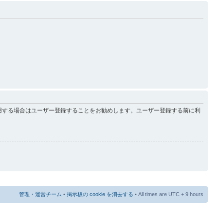
用する場合はユーザー登録することをお勧めします。ユーザー登録する前に利
管理・運営チーム
•
掲示板の cookie を消去する
• All times are UTC + 9 hours