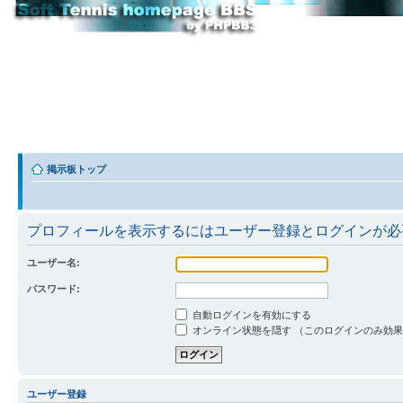
掲示板トップ
プロフィールを表示するにはユーザー登録とログインが必
ユーザー名:
パスワード:
自動ログインを有効にする
オンライン状態を隠す （このログインのみ効
ユーザー登録