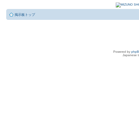
掲示板トップ
Powered by
php
Japanese tr
２０１４<br>
全出場校はこちら
インターハイ情報
by
Zoso
» 土 7 29, 2006 9:29 am
インターハイ開催地
２０１４ 千葉白子
２０１５ 奈良明日香