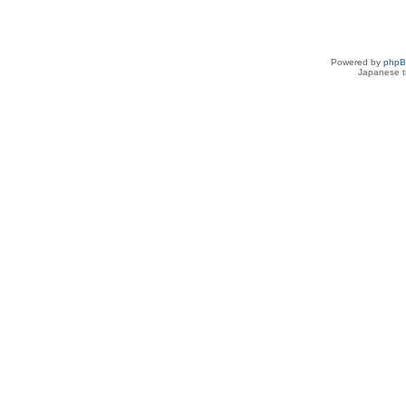
Powered by
php
Japanese tr