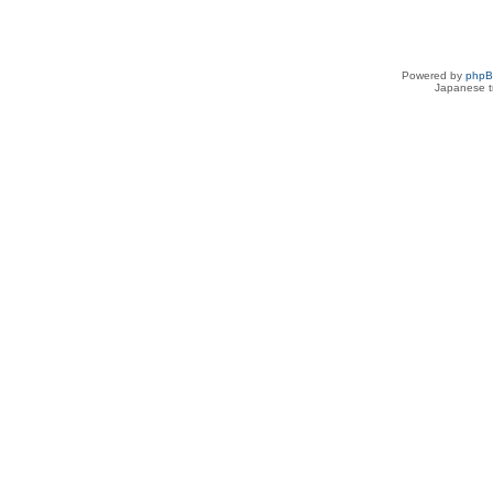
Powered by
php
Japanese tr