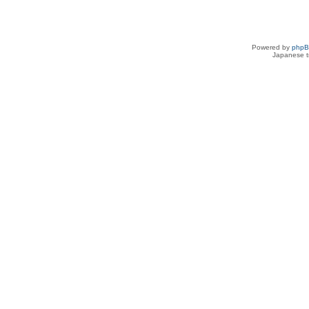
Powered by
php
Japanese tr