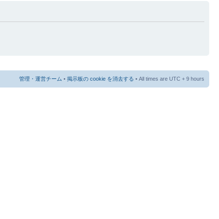
管理・運営チーム
•
掲示板の cookie を消去する
• All times are UTC + 9 hours