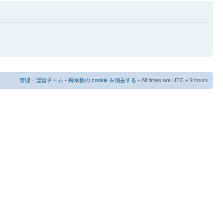
管理・運営チーム
•
掲示板の cookie を消去する
• All times are UTC + 9 hours