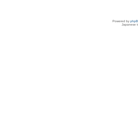
Powered by
php
Japanese tr