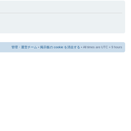
管理・運営チーム
•
掲示板の cookie を消去する
• All times are UTC + 9 hours