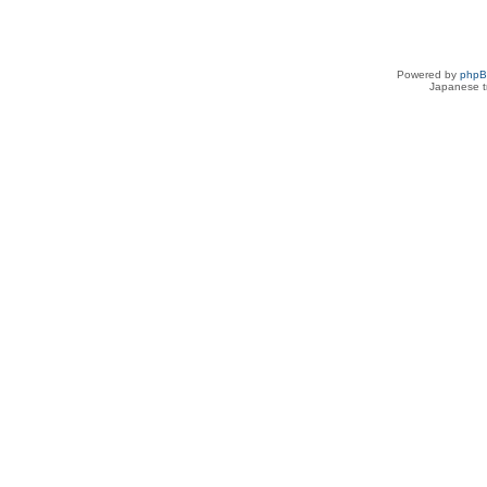
Powered by
php
Japanese tr