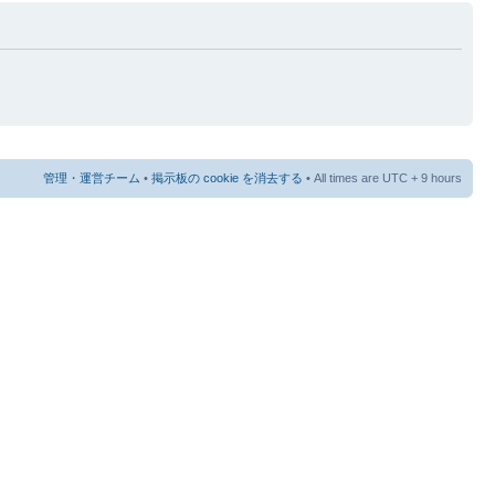
管理・運営チーム
•
掲示板の cookie を消去する
• All times are UTC + 9 hours