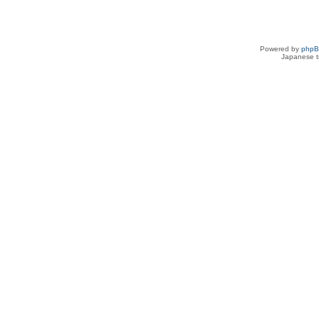
Powered by
php
Japanese tr